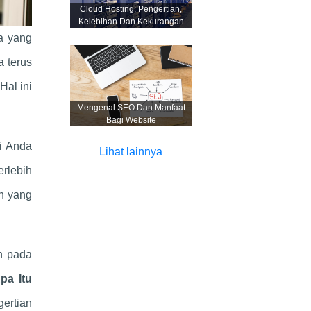
Cloud Hosting: Pengertian,
Kelebihan Dan Kekurangan
a yang
a terus
Hal ini
Mengenal SEO Dan Manfaat
Bagi Website
gi Anda
Lihat lainnya
erlebih
an yang
n pada
pa Itu
gertian