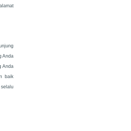
 alamat
unjung
ng Anda
ng Anda
n baik
selalu