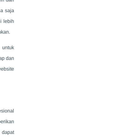
a saja
 lebih
hkan.
 untuk
kap dan
website
esional
erikan
 dapat