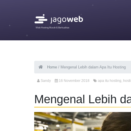
Web Hosting Murah & Berkualitas
Home
/
Mengenal Lebih dalam Apa Itu Hosting
Sandy
16 November 2018
apa itu hosting
,
host
Mengenal Lebih da