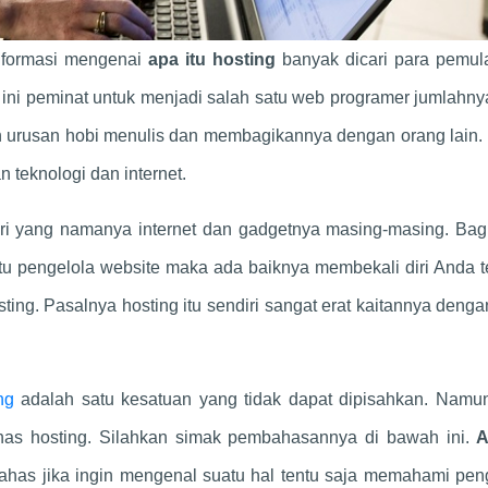
nformasi mengenai
apa itu hosting
banyak dicari para pemul
ini peminat untuk menjadi salah satu web programer jumlahny
un urusan hobi menulis dan membagikannya dengan orang lain. 
 teknologi dan internet.
dari yang namanya internet dan gadgetnya masing-masing. Ba
atu pengelola website maka ada baiknya membekali diri Anda t
ing. Pasalnya hosting itu sendiri sangat erat kaitannya deng
ing
adalah satu kesatuan yang tidak dapat dipisahkan. Namu
has hosting. Silahkan simak pembahasannya di bawah ini.
A
ahas jika ingin mengenal suatu hal tentu saja memahami pen