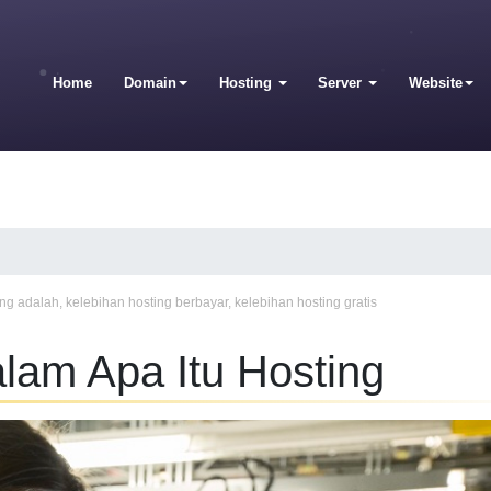
Home
Domain
Hosting
Server
Website
ing adalah
,
kelebihan hosting berbayar
,
kelebihan hosting gratis
lam Apa Itu Hosting