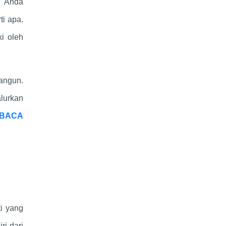
. Anda
ti apa.
ki oleh
angun.
alurkan
BACA
ti yang
ri dari