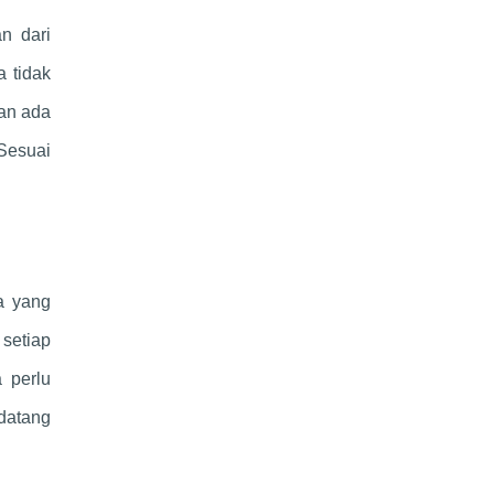
n dari
a tidak
kan ada
Sesuai
a yang
setiap
 perlu
datang