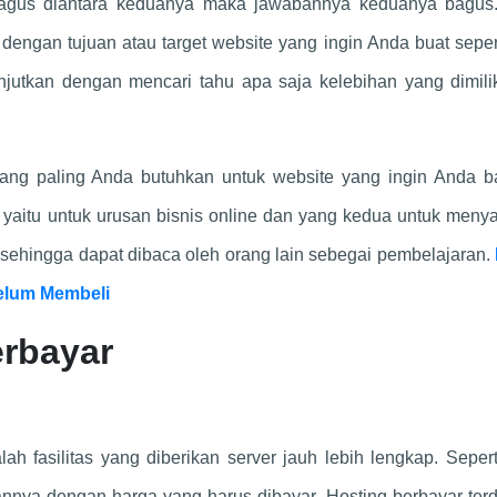
bagus diantara keduanya maka jawabannya keduanya bagus
dengan tujuan atau target website yang ingin Anda buat seper
njutkan dengan mencari tahu apa saja kelebihan yang dimili
ang paling Anda butuhkan untuk website yang ingin Anda b
yaitu untuk urusan bisnis online dan yang kedua untuk meny
e sehingga dapat dibaca oleh orang lain sebegai pembelajaran.
belum Membeli
erbayar
ah fasilitas yang diberikan server jauh lebih lengkap. Seper
annya dengan harga yang harus dibayar. Hosting berbayar terdi