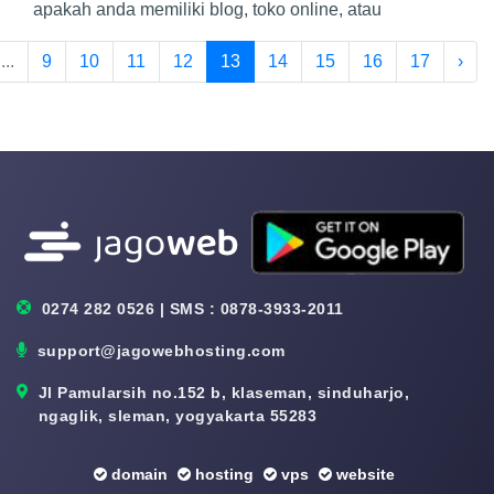
apakah anda memiliki blog, toko online, atau
...
9
10
11
12
13
14
15
16
17
›
0274 282 0526 | SMS : 0878-3933-2011
support@jagowebhosting.com
Jl Pamularsih no.152 b, klaseman, sinduharjo,
ngaglik, sleman, yogyakarta 55283
domain
hosting
vps
website