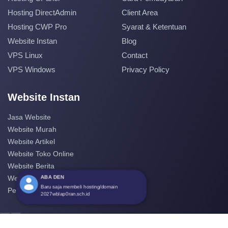
Hosting DirectAdmin
Client Area
Hosting CWP Pro
Syarat & Ketentuan
Website Instan
Blog
VPS Linux
Contact
VPS Windows
Privacy Policy
Website Instan
Jasa Website
Website Murah
Website Artikel
Website Toko Online
Website Berita
ABA DEN
Website Perusahaan
Baru saja membeli hosting/domain
Pembuatan Website
2027wblap0ran.sch.id
‹
›