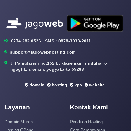
0274 282 0526 | SMS : 0878-3933-2011
support@jagowebhosting.com
Jl Pamularsih no.152 b, klaseman, sinduharjo,
ngaglik, sleman, yogyakarta 55283
domain
hosting
vps
website
Layanan
Kontak Kami
Domain Murah
Panduan Hosting
Hosting CPanel
Cara Pembayaran