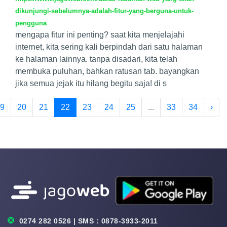
dikunjungi-sebelumnya-adalah-fitur-yang-berguna-untuk-
pengguna
mengapa fitur ini penting? saat kita menjelajahi
internet, kita sering kali berpindah dari satu halaman
ke halaman lainnya. tanpa disadari, kita telah
membuka puluhan, bahkan ratusan tab. bayangkan
jika semua jejak itu hilang begitu saja! di s
9
20
21
22
23
24
25
...
33
34
›
0274 282 0526 | SMS : 0878-3933-2011