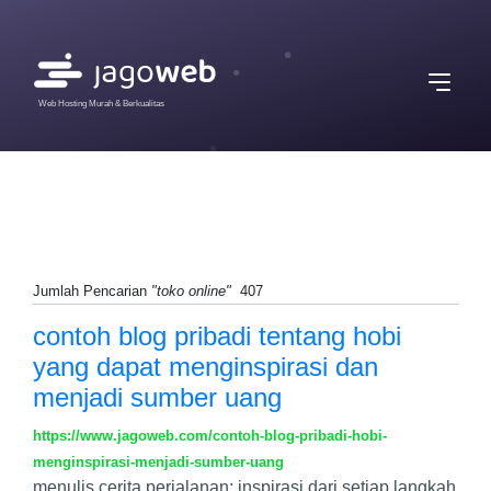
Web Hosting Murah & Berkualitas
Jumlah Pencarian
"toko online"
407
contoh blog pribadi tentang hobi
yang dapat menginspirasi dan
menjadi sumber uang
https://www.jagoweb.com/contoh-blog-pribadi-hobi-
menginspirasi-menjadi-sumber-uang
menulis cerita perjalanan: inspirasi dari setiap langkah