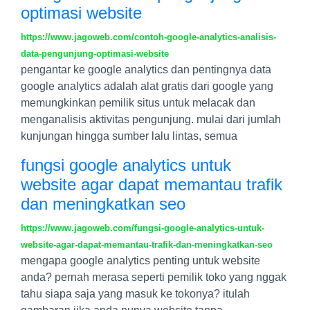
optimasi website
https://www.jagoweb.com/contoh-google-analytics-analisis-
data-pengunjung-optimasi-website
pengantar ke google analytics dan pentingnya data
google analytics adalah alat gratis dari google yang
memungkinkan pemilik situs untuk melacak dan
menganalisis aktivitas pengunjung. mulai dari jumlah
kunjungan hingga sumber lalu lintas, semua
fungsi google analytics untuk
website agar dapat memantau trafik
dan meningkatkan seo
https://www.jagoweb.com/fungsi-google-analytics-untuk-
website-agar-dapat-memantau-trafik-dan-meningkatkan-seo
mengapa google analytics penting untuk website
anda? pernah merasa seperti pemilik toko yang nggak
tahu siapa saja yang masuk ke tokonya? itulah