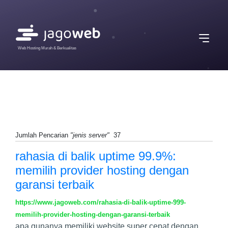
Web Hosting Murah & Berkualitas
Jumlah Pencarian
"jenis server"
37
rahasia di balik uptime 99.9%:
memilih provider hosting dengan
garansi terbaik
https://www.jagoweb.com/rahasia-di-balik-uptime-999-
memilih-provider-hosting-dengan-garansi-terbaik
apa gunanya memiliki website super cepat dengan