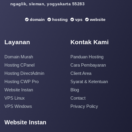
ngaglik, sleman, yogyakarta 55283
domain
hosting
vps
website
Layanan
Kontak Kami
Domain Murah
Panduan Hosting
Hosting CPanel
Cara Pembayaran
Hosting DirectAdmin
Client Area
Hosting CWP Pro
Syarat & Ketentuan
Website Instan
Blog
VPS Linux
Contact
VPS Windows
Privacy Policy
Website Instan