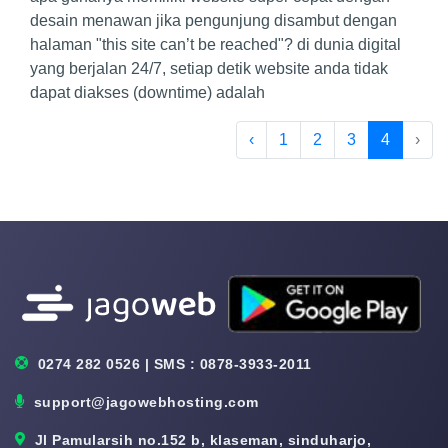
desain menawan jika pengunjung disambut dengan
halaman "this site can’t be reached"? di dunia digital
yang berjalan 24/7, setiap detik website anda tidak
dapat diakses (downtime) adalah
‹
1
2
3
4
›
0274 282 0526 | SMS : 0878-3933-2011
support@jagowebhosting.com
Jl Pamularsih no.152 b, klaseman, sinduharjo,