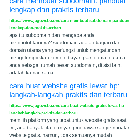
cara membuat subdomain: panduan
lengkap dan praktis terbaru
https://www.jagoweb.com/cara-membuat-subdomain-panduan-
lengkap-dan-praktis-terbaru
apa itu subdomain dan mengapa anda
membutuhkannya? subdomain adalah bagian dari
domain utama yang berfungsi untuk mengatur dan
mengelompokkan konten. bayangkan domain utama
anda sebagai rumah besar. subdomain, di sisi lain,
adalah kamar-kamar
cara buat website gratis lewat hp:
langkah-langkah praktis dan terbaru
https://www.jagoweb.com/cara-buat-website-gratis-lewat-hp-
langkahlangkah-praktis-dan-terbaru
memilih platform yang tepat untuk website gratis saat
ini, ada banyak platform yang menawarkan pembuatan
website gratis. namun, tidak semuanya mudah