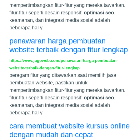
mempertimbangkan fitur-fitur yang mereka tawarkan.
fitur-fitur seperti desain responsif,
optimasi seo
,
keamanan, dan integrasi media sosial adalah
beberapa hal y
penawaran harga pembuatan
website terbaik dengan fitur lengkap
https://www.jagoweb.com/penawaran-harga-pembuatan-
website-terbaik-dengan-fitur-lengkap
beragam fitur yang ditawarkan saat memilih jasa
pembuatan website, pastikan untuk
mempertimbangkan fitur-fitur yang mereka tawarkan.
fitur-fitur seperti desain responsif,
optimasi seo
,
keamanan, dan integrasi media sosial adalah
beberapa hal y
cara membuat website kursus online
dengan mudah dan cepat