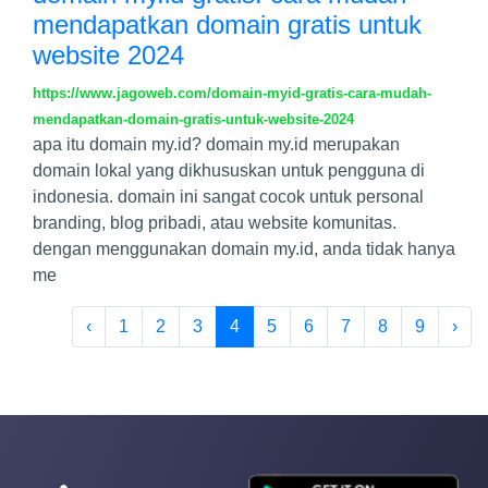
mendapatkan domain gratis untuk
website 2024
https://www.jagoweb.com/domain-myid-gratis-cara-mudah-
mendapatkan-domain-gratis-untuk-website-2024
apa itu domain my.id? domain my.id merupakan
domain lokal yang dikhususkan untuk pengguna di
indonesia. domain ini sangat cocok untuk personal
branding, blog pribadi, atau website komunitas.
dengan menggunakan domain my.id, anda tidak hanya
me
‹
1
2
3
4
5
6
7
8
9
›