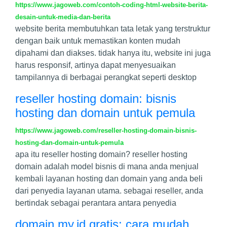
https://www.jagoweb.com/contoh-coding-html-website-berita-
desain-untuk-media-dan-berita
website berita membutuhkan tata letak yang terstruktur
dengan baik untuk memastikan konten mudah
dipahami dan diakses. tidak hanya itu, website ini juga
harus responsif, artinya dapat menyesuaikan
tampilannya di berbagai perangkat seperti desktop
reseller hosting domain: bisnis
hosting dan domain untuk pemula
https://www.jagoweb.com/reseller-hosting-domain-bisnis-
hosting-dan-domain-untuk-pemula
apa itu reseller hosting domain? reseller hosting
domain adalah model bisnis di mana anda menjual
kembali layanan hosting dan domain yang anda beli
dari penyedia layanan utama. sebagai reseller, anda
bertindak sebagai perantara antara penyedia
domain my.id gratis: cara mudah