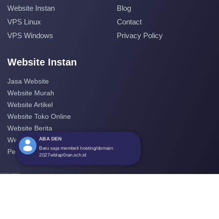
Website Instan
Blog
VPS Linux
Contact
VPS Windows
Privacy Policy
Website Instan
Jasa Website
Website Murah
Website Artikel
Website Toko Online
Website Berita
ABA DEN
Website Perusahaan
Baru saja membeli hosting/domain
Pembuatan Website
2027wblap0ran.sch.id
‹
›