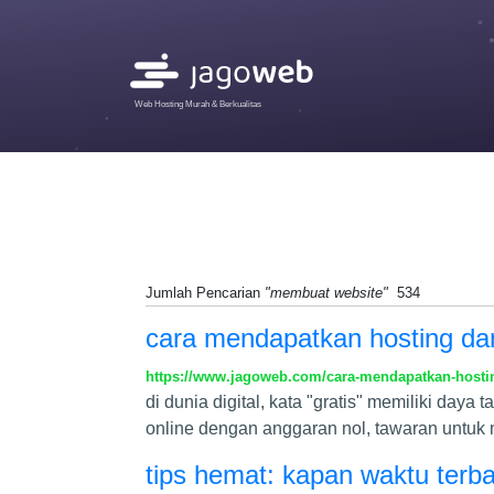
Web Hosting Murah & Berkualitas
Jumlah Pencarian
"membuat website"
534
cara mendapatkan hosting dan
https://www.jagoweb.com/cara-mendapatkan-hostin
di dunia digital, kata "gratis" memiliki daya
online dengan anggaran nol, tawaran untuk 
tips hemat: kapan waktu ter