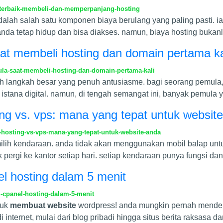
-terbaik-membeli-dan-memperpanjang-hosting
lah salah satu komponen biaya berulang yang paling pasti. ia 
da tetap hidup dan bisa diakses. namun, biaya hosting bukan
t membeli hosting dan domain pertama ka
a-saat-membeli-hosting-dan-domain-pertama-kali
 langkah besar yang penuh antusiasme. bagi seorang pemula, b
tana digital. namun, di tengah semangat ini, banyak pemula y
ing vs. vps: mana yang tepat untuk websit
-hosting-vs-vps-mana-yang-tepat-untuk-website-anda
emilih kendaraan. anda tidak akan menggunakan mobil balap u
 pergi ke kantor setiap hari. setiap kendaraan punya fungsi dan
nel hosting dalam 5 menit
i-cpanel-hosting-dalam-5-menit
tuk
membuat website
wordpress! anda mungkin pernah menden
internet, mulai dari blog pribadi hingga situs berita raksasa da