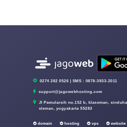
0274 282 0526 | SMS : 0878-3933-2011
support@jagowebhosting.com
Jl Pamularsih no.152 b, klaseman, sinduhar
sleman, yogyakarta 55283
domain
hosting
vps
website