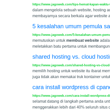
https://www.jagoweb.com/tips-hemat-kapan-waktu
dalam mengelola sebuah website, hosting ada
membayarnya secara berkala agar website an
5 kesalahan umum pemula saa
https://www.jagoweb.com/5-kesalahan-umum-pemul
memutuskan untuk
membuat website
adalah
meletakkan batu pertama untuk membangun is
shared hosting vs. cloud host
https://www.jagoweb.com/shared-hosting-vs-cloud
memilih hosting untuk website itu ibarat m
juga tidak akan memakai truk kontainer untuk
cara install wordpress di cpa
https://www.jagoweb.com/cara-install-wordpress-d
selamat datang di langkah pertama anda un
menggerakkan lebih dari 40% seluruh situs di 