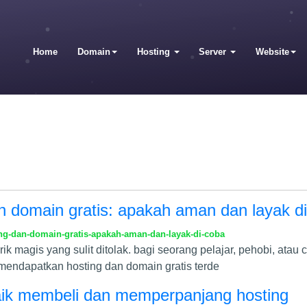
Home
Domain
Hosting
Server
Website
 domain gratis: apakah aman dan layak d
g-dan-domain-gratis-apakah-aman-dan-layak-di-coba
 tarik magis yang sulit ditolak. bagi seorang pelajar, pehobi, a
mendapatkan hosting dan domain gratis terde
baik membeli dan memperpanjang hosting