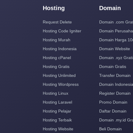
Hosting
Domain
Request Delete
Domain .com Grat
Hosting Code Igniter
Domain Perusah
Hosting Murah
Domain Harga 10
Hosting Indonesia
Domain Website
Hosting cPanel
Domain .xyz Grati
Hosting Gratis
Domain Gratis
Hosting Unlimited
Transfer Domain
Hosting Wordpress
Domain Indonesi
Hosting Linux
Register Domain
Hosting Laravel
Promo Domain
Hosting Pelajar
Daftar Domain
Hosting Terbaik
Domain .my.id Gra
Hosting Website
Beli Domain