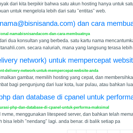
nyak dari kita berpikir bahwa satu akun hosting hanya untuk sa
n untuk mengelola lebih dari satu "entitas" web.
nama@bisnisanda.com
) dan cara membu
esional-namabisnisandacom-dan-cara-membuatnya
ari dua konsultan yang berbeda. satu kartu nama mencantumk
tanahli.com
. secara naluriah, mana yang langsung terasa lebi
livery network) untuk mempercepat websi
t-delivery-network-untuk-mempercepat-website-anda
malkan gambar, memilih hosting yang cepat, dan membersihka
t bagi pengunjung dari luar kota, luar pulau, atau bahkan luar
i php dan database di cpanel untuk perfor
urasi-php-dan-database-di-cpanel-untuk-performa-maksimal
 nvme, menggunakan litespeed server, dan bahkan telah mema
bisa lebih "nendang" lagi. anda benar. di balik setiap pa