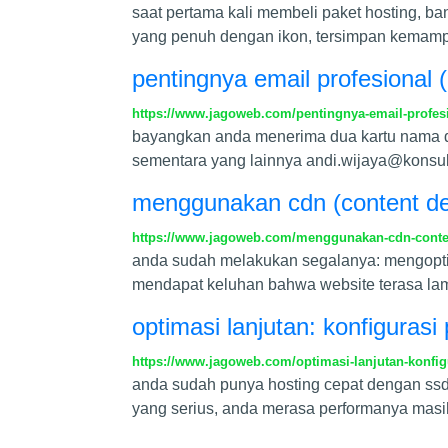
saat pertama kali membeli paket hosting, ba
yang penuh dengan ikon, tersimpan kemampua
pentingnya email profesional (
https://www.jagoweb.com/pentingnya-email-prof
bayangkan anda menerima dua kartu nama d
sementara yang lainnya
andi.wijaya@konsul
menggunakan cdn (content de
https://www.jagoweb.com/menggunakan-cdn-conten
anda sudah melakukan segalanya: mengopti
mendapat keluhan bahwa website terasa lamba
optimasi lanjutan: konfiguras
https://www.jagoweb.com/optimasi-lanjutan-konfig
anda sudah punya hosting cepat dengan ssd
yang serius, anda merasa performanya masih 