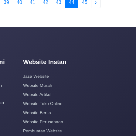
39
40
41
42
43
44
45
›
mi
Website Instan
Jasa Website
n
Website Murah
Website Artikel
an
Website Toko Online
Website Berita
Website Perusahaan
Pembuatan Website