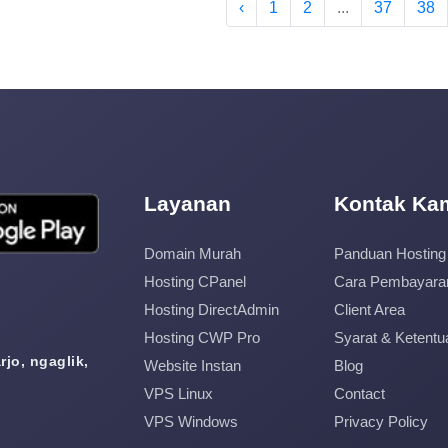
‹
1
2
...
37
38
Layanan
Kontak Ka
Domain Murah
Panduan Hosting
Hosting CPanel
Cara Pembayara
Hosting DirectAdmin
Client Area
Hosting CWP Pro
Syarat & Ketentu
jo, ngaglik,
Website Instan
Blog
VPS Linux
Contact
VPS Windows
Privacy Policy