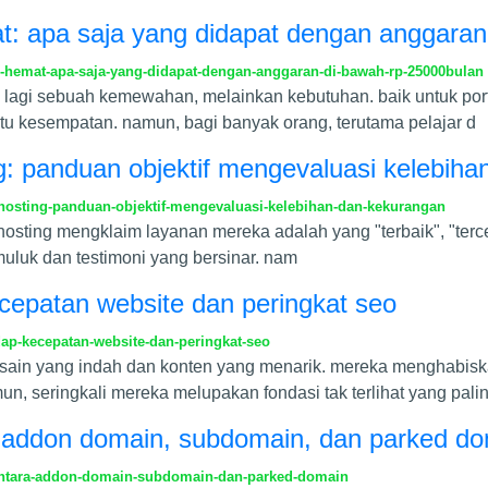
: apa saja yang didapat dengan anggaran 
hemat-apa-saja-yang-didapat-dengan-anggaran-di-bawah-rp-25000bulan
kan lagi sebuah kemewahan, melainkan kebutuhan. baik untuk porto
tu kesempatan. namun, bagi banyak orang, terutama pelajar d
ng: panduan objektif mengevaluasi kelebih
-hosting-panduan-objektif-mengevaluasi-kelebihan-dan-kekurangan
a hosting mengklaim layanan mereka adalah yang "terbaik", "ter
muluk dan testimoni yang bersinar. nam
cepatan website dan peringkat seo
ap-kecepatan-website-dan-peringkat-seo
sain yang indah dan konten yang menarik. mereka menghabiska
mun, seringkali mereka melupakan fondasi tak terlihat yang pali
addon domain, subdomain, dan parked do
ntara-addon-domain-subdomain-dan-parked-domain