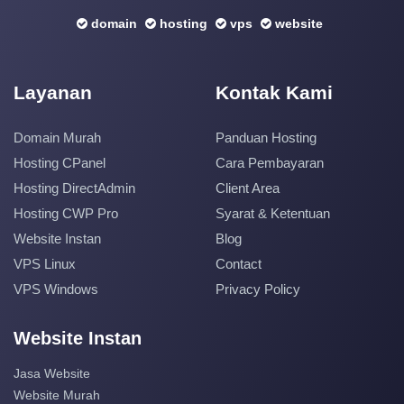
domain
hosting
vps
website
Layanan
Kontak Kami
Domain Murah
Panduan Hosting
Hosting CPanel
Cara Pembayaran
Hosting DirectAdmin
Client Area
Hosting CWP Pro
Syarat & Ketentuan
Website Instan
Blog
VPS Linux
Contact
VPS Windows
Privacy Policy
Website Instan
Jasa Website
Website Murah