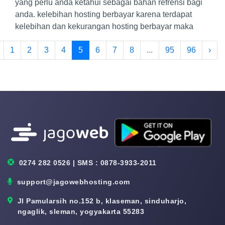
yang perlu anda ketahui sebagai bahan refrensi bagi
anda. kelebihan hosting berbayar karena terdapat
kelebihan dan kekurangan hosting berbayar maka
1
2
3
4
5
6
7
8
...
95
96
›
0274 282 0526 | SMS : 0878-3933-2011
support@jagowebhosting.com
Jl Pamularsih no.152 b, klaseman, sinduharjo,
ngaglik, sleman, yogyakarta 55283