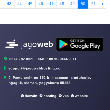
.
43
44
45
46
47
48
49
50
51
›
0274 282 0526 | SMS : 0878-3933-2011
support@jagowebhosting.com
Jl Pamularsih no.152 b, klaseman, sinduharjo,
ngaglik, sleman, yogyakarta 55283
domain
hosting
vps
website