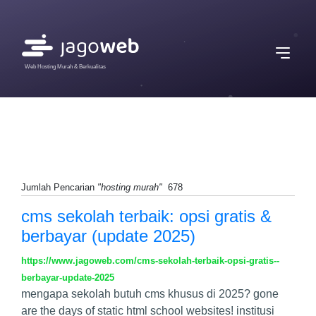
Web Hosting Murah & Berkualitas
Jumlah Pencarian
"hosting murah"
678
cms sekolah terbaik: opsi gratis &
berbayar (update 2025)
https://www.jagoweb.com/cms-sekolah-terbaik-opsi-gratis--
berbayar-update-2025
mengapa sekolah butuh cms khusus di 2025? gone
are the days of static html school websites! institusi