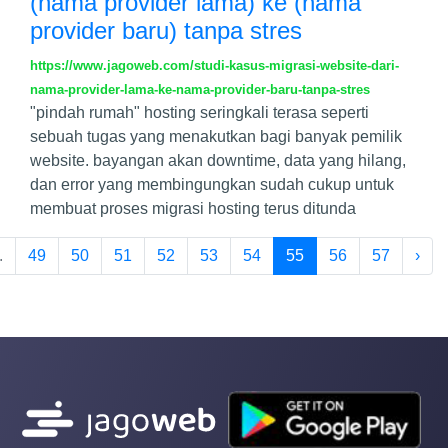
(nama provider lama) ke (nama
provider baru) tanpa stres
https://www.jagoweb.com/studi-kasus-migrasi-website-dari-
nama-provider-lama-ke-nama-provider-baru-tanpa-stres
"pindah rumah" hosting seringkali terasa seperti
sebuah tugas yang menakutkan bagi banyak pemilik
website. bayangan akan downtime, data yang hilang,
dan error yang membingungkan sudah cukup untuk
membuat proses migrasi hosting terus ditunda
.
49
50
51
52
53
54
55
56
57
›