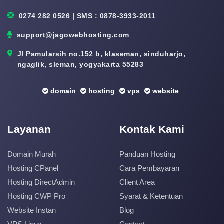
0274 282 0526 | SMS : 0878-3933-2011
support@jagowebhosting.com
Jl Pamularsih no.152 b, klaseman, sinduharjo,
ngaglik, sleman, yogyakarta 55283
domain
hosting
vps
website
Layanan
Kontak Kami
Domain Murah
Panduan Hosting
Hosting CPanel
Cara Pembayaran
Hosting DirectAdmin
Client Area
Hosting CWP Pro
Syarat & Ketentuan
Website Instan
Blog