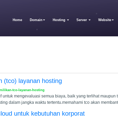
Home
Domain
Hosting
Server
Website
an (tco) layanan hosting
milikan-tco-layanan-hosting
f untuk mengevaluasi semua biaya, baik yang terlihat maupun 
sting dalam jangka waktu tertentu.memahami tco akan memban
loud untuk kebutuhan korporat