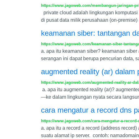
https://www.jagoweb.com/membangun-jaringan-pri
private cloud adalah lingkungan komputasi cl
di pusat data milik perusahaan (on-premise)
keamanan siber: tantangan dan 
https://www.jagoweb.com/keamanan-siber-tantangan-
a. apa itu keamanan siber? keamanan siber a
serangan ini dapat berupa pencurian data, 
augmented reality (ar) dalam
https://www.jagoweb.com/augmented-reality-ar-da
a. apa itu augmented reality (ar)? augmente
—ke dalam lingkungan nyata secara langsung.
cara mengatur a record dns p
https://www.jagoweb.com/cara-mengatur-a-record-
a. apa itu a record a record (address reco
suatu alamat ip server. contoh: namadomain.