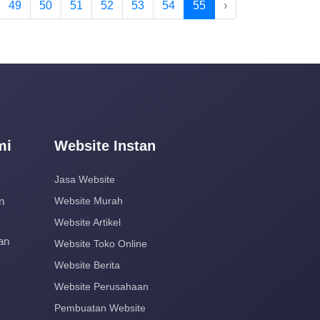
49
50
51
52
53
54
55
›
mi
Website Instan
Jasa Website
n
Website Murah
Website Artikel
an
Website Toko Online
Website Berita
Website Perusahaan
Pembuatan Website