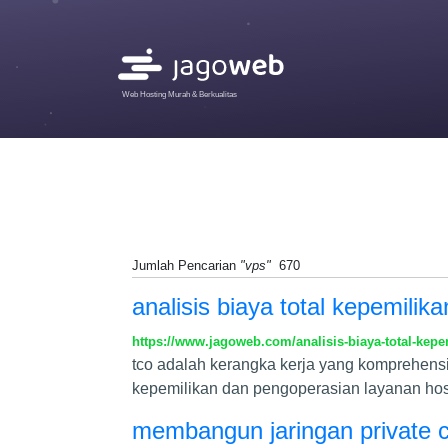
Web Hosting Murah & Berkualitas
Jumlah Pencarian
"vps"
670
analisis biaya total kepemilik
https://www.jagoweb.com/analisis-biaya-total-kepe
tco adalah kerangka kerja yang komprehensi
kepemilikan dan pengoperasian layanan ho
membangun jaringan private c