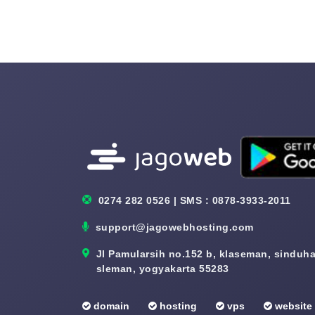
0274 282 0526 | SMS : 0878-3933-2011
support@jagowebhosting.com
Jl Pamularsih no.152 b, klaseman, sinduhar
sleman, yogyakarta 55283
domain
hosting
vps
website