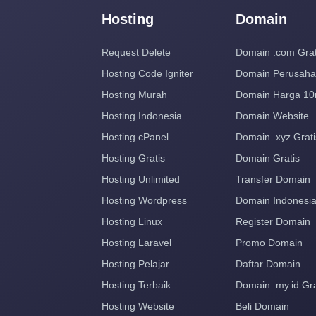
Hosting
Domain
Request Delete
Domain .com Grat
Hosting Code Igniter
Domain Perusah
Hosting Murah
Domain Harga 10
Hosting Indonesia
Domain Website
Hosting cPanel
Domain .xyz Grati
Hosting Gratis
Domain Gratis
Hosting Unlimited
Transfer Domain
Hosting Wordpress
Domain Indonesi
Hosting Linux
Register Domain
Hosting Laravel
Promo Domain
Hosting Pelajar
Daftar Domain
Hosting Terbaik
Domain .my.id Gra
Hosting Website
Beli Domain