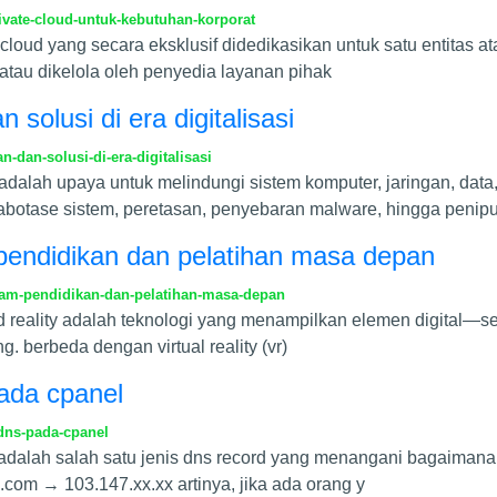
vate-cloud-untuk-kebutuhan-korporat
oud yang secara eksklusif didedikasikan untuk satu entitas atau 
 atau dikelola oleh penyedia layanan pihak
solusi di era digitalisasi
dan-solusi-di-era-digitalisasi
dalah upaya untuk melindungi sistem komputer, jaringan, data, 
sabotase sistem, peretasan, penyebaran malware, hingga penip
 pendidikan dan pelatihan masa depan
lam-pendidikan-dan-pelatihan-masa-depan
d reality adalah teknologi yang menampilkan elemen digital—sep
 berbeda dengan virtual reality (vr)
ada cpanel
dns-pada-cpanel
rd) adalah salah satu jenis dns record yang menangani bagai
com → 103.147.xx.xx artinya, jika ada orang y