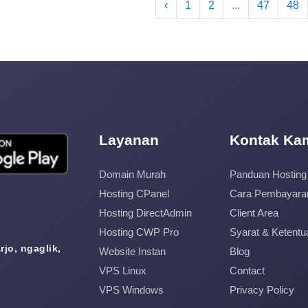
‹
1
2
...
47
48
Layanan
Kontak Ka
Domain Murah
Panduan Hosting
Hosting CPanel
Cara Pembayara
Hosting DirectAdmin
Client Area
Hosting CWP Pro
Syarat & Ketentu
jo, ngaglik,
Website Instan
Blog
VPS Linux
Contact
VPS Windows
Privacy Policy