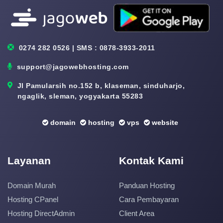
0274 282 0526 | SMS : 0878-3933-2011
support@jagowebhosting.com
Jl Pamularsih no.152 b, klaseman, sinduharjo,
ngaglik, sleman, yogyakarta 55283
domain
hosting
vps
website
Layanan
Kontak Kami
Domain Murah
Panduan Hosting
Hosting CPanel
Cara Pembayaran
Hosting DirectAdmin
Client Area