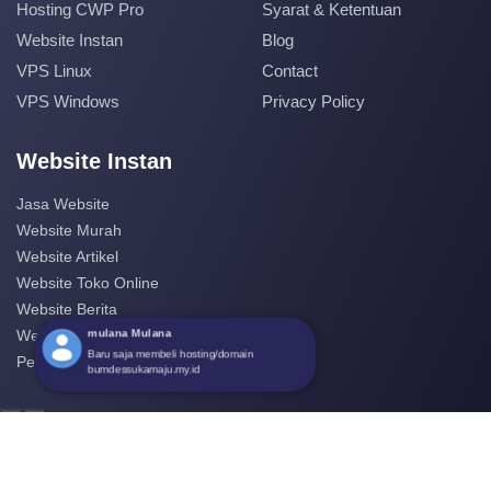
Hosting CWP Pro
Syarat & Ketentuan
Website Instan
Blog
VPS Linux
Contact
VPS Windows
Privacy Policy
Website Instan
Jasa Website
Website Murah
Website Artikel
Website Toko Online
Website Berita
mulana Mulana
Website Perusahaan
Baru saja membeli hosting/domain
Pembuatan Website
bumdessukamaju.my.id
‹
›