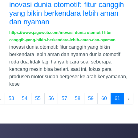
inovasi dunia otomotif: fitur canggih
yang bikin berkendara lebih aman
dan nyaman
https://www.jagoweb.com/inovasi-dunia-otomotif-fitur-
canggih-yang-bikin-berkendara-lebih-aman-dan-nyaman
inovasi dunia otomotif: fitur canggih yang bikin
berkendara lebih aman dan nyaman dunia otomotif
roda dua tidak lagi hanya bicara soal seberapa
kencang mesin bisa berlari. saat ini, fokus para
produsen motor sudah bergeser ke arah kenyamanan,
kese
.
53
54
55
56
57
58
59
60
61
›