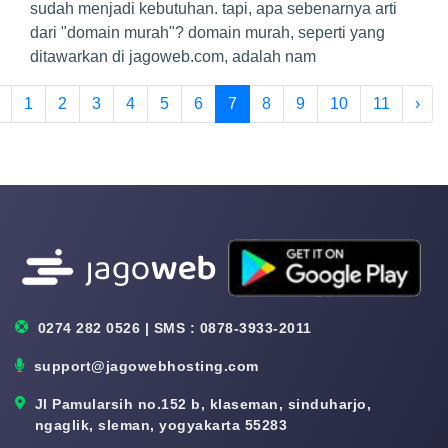
sudah menjadi kebutuhan. tapi, apa sebenarnya arti
dari "domain murah"? domain murah, seperti yang
ditawarkan di jagoweb.com, adalah nam
1
2
3
4
5
6
7
8
9
10
11
›
0274 282 0526 | SMS : 0878-3933-2011
support@jagowebhosting.com
Jl Pamularsih no.152 b, klaseman, sinduharjo,
ngaglik, sleman, yogyakarta 55283