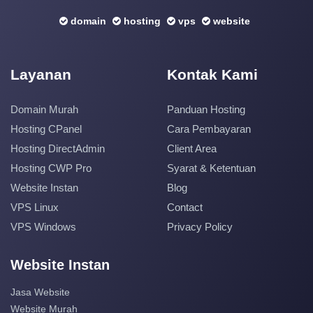
domain
hosting
vps
website
Layanan
Kontak Kami
Domain Murah
Panduan Hosting
Hosting CPanel
Cara Pembayaran
Hosting DirectAdmin
Client Area
Hosting CWP Pro
Syarat & Ketentuan
Website Instan
Blog
VPS Linux
Contact
VPS Windows
Privacy Policy
Website Instan
Jasa Website
Website Murah