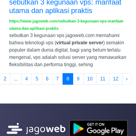
sebutkan 3 kegunaan vps: manfaat
utama dan aplikasi praktis
https://www.jagoweb.com/sebutkan-3-kegunaan-vps-manfaat-
utama-dan-aplikasi-praktis
sebutkan 3 kegunaan vps jagoweb.com memahami
bahwa teknologi vps (
virtual private server
) semakin
populer dalam dunia digital. bagi yang belum terlalu
mengenal, vps adalah solusi server yang menawarkan
fleksibilitas dan performa tinggi, sehing
2
...
4
5
6
7
8
9
10
11
12
›