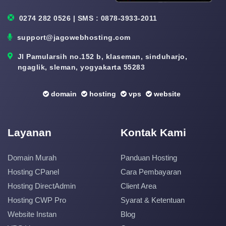
0274 282 0526 | SMS : 0878-3933-2011
support@jagowebhosting.com
Jl Pamularsih no.152 b, klaseman, sinduharjo,
ngaglik, sleman, yogyakarta 55283
domain
hosting
vps
website
Layanan
Kontak Kami
Domain Murah
Panduan Hosting
Hosting CPanel
Cara Pembayaran
Hosting DirectAdmin
Client Area
Hosting CWP Pro
Syarat & Ketentuan
Website Instan
Blog