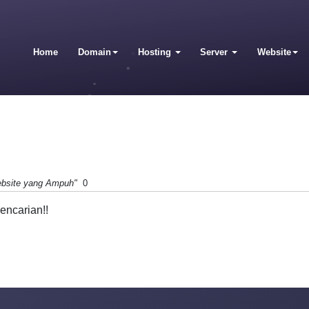
Home
Domain
Hosting
Server
Website
ebsite yang Ampuh"
0
encarian!!