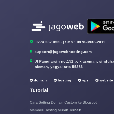
0274 282 0526 | SMS : 0878-3933-2011
support@jagowebhosting.com
Jl Pamularsih no.152 b, klaseman, sinduhar
sleman, yogyakarta 55283
domain
hosting
vps
website
Tutorial
Cara Setting Domain Custom ke Blogspot
Membeli Hosting Murah Terbaik