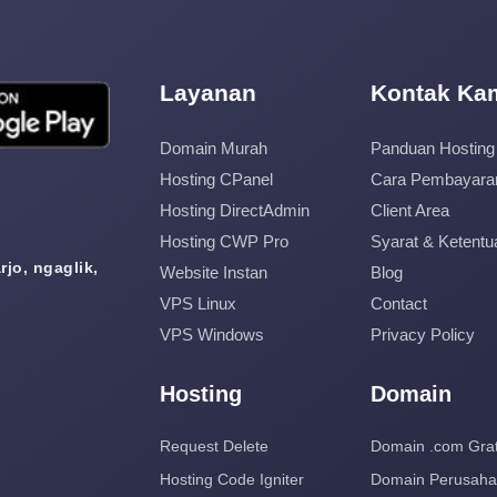
Layanan
Kontak Ka
Domain Murah
Panduan Hosting
Hosting CPanel
Cara Pembayara
Hosting DirectAdmin
Client Area
Hosting CWP Pro
Syarat & Ketentu
jo, ngaglik,
Website Instan
Blog
VPS Linux
Contact
VPS Windows
Privacy Policy
Hosting
Domain
Request Delete
Domain .com Grat
Hosting Code Igniter
Domain Perusah