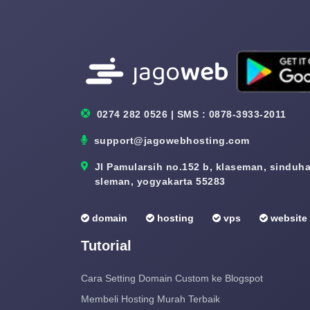
0274 282 0526 | SMS : 0878-3933-2011
support@jagowebhosting.com
Jl Pamularsih no.152 b, klaseman, sinduhar
sleman, yogyakarta 55283
domain
hosting
vps
website
Tutorial
Cara Setting Domain Custom ke Blogspot
Membeli Hosting Murah Terbaik