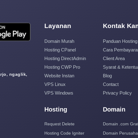
Layanan
Kontak Ka
Domain Murah
Panduan Hosting
Hosting CPanel
Cara Pembayara
Hosting DirectAdmin
Client Area
Hosting CWP Pro
Syarat & Ketentu
jo, ngaglik,
Website Instan
Blog
VPS Linux
Contact
VPS Windows
Privacy Policy
Hosting
Domain
Request Delete
Domain .com Grat
Hosting Code Igniter
Domain Perusah