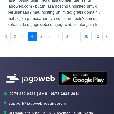
jasa hosting unlimited gratis domain dan ssl di
jagoweb.com - butuh jasa hosting unlimited untuk
perusahaan? mau hosting unlimited gratis domain ?
malas jika pemesanannya sulit dan ribets? semua
solusi ada di jagoweb.com jagoweb selaku jasa h
1
2
3
4
5
6
7
8
...
39
40
›
0274 282 0526 | SMS : 0878-3933-2011
support@jagowebhosting.com
Jl Pamularsih no.152 b, klaseman, sinduharjo,