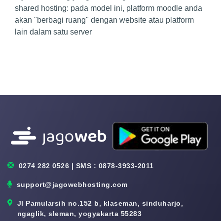
shared hosting: pada model ini, platform moodle anda
akan "berbagi ruang" dengan website atau platform
lain dalam satu server
0274 282 0526 | SMS : 0878-3933-2011
support@jagowebhosting.com
Jl Pamularsih no.152 b, klaseman, sinduharjo,
ngaglik, sleman, yogyakarta 55283