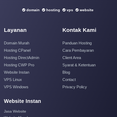
domain
hosting
vps
website
Layanan
Kontak Kami
Domain Murah
Panduan Hosting
Hosting CPanel
Cara Pembayaran
Hosting DirectAdmin
Client Area
Hosting CWP Pro
Syarat & Ketentuan
Website Instan
Blog
VPS Linux
Contact
VPS Windows
Privacy Policy
Website Instan
Jasa Website