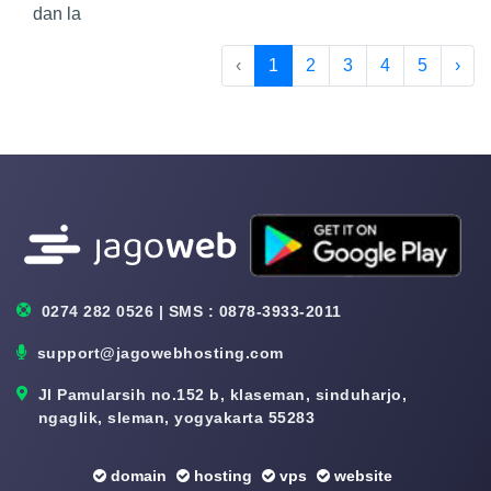
dan la
‹
1
2
3
4
5
›
0274 282 0526 | SMS : 0878-3933-2011
support@jagowebhosting.com
Jl Pamularsih no.152 b, klaseman, sinduharjo,
ngaglik, sleman, yogyakarta 55283
domain
hosting
vps
website