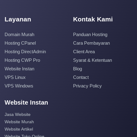
Layanan
Kontak Kami
Domain Murah
Panduan Hosting
Hosting CPanel
Cara Pembayaran
Hosting DirectAdmin
Client Area
Hosting CWP Pro
Syarat & Ketentuan
Website Instan
Blog
VPS Linux
Contact
VPS Windows
Privacy Policy
Website Instan
Jasa Website
Website Murah
Website Artikel
Website Toko Online