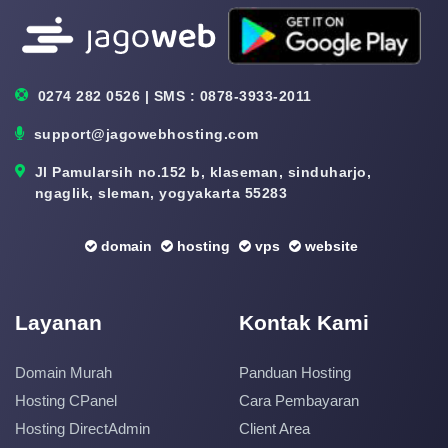
0274 282 0526 | SMS : 0878-3933-2011
support@jagowebhosting.com
Jl Pamularsih no.152 b, klaseman, sinduharjo,
ngaglik, sleman, yogyakarta 55283
domain
hosting
vps
website
Layanan
Kontak Kami
Domain Murah
Panduan Hosting
Hosting CPanel
Cara Pembayaran
Hosting DirectAdmin
Client Area