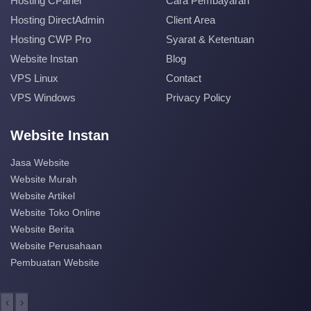
Hosting CPanel
Cara Pembayaran
Hosting DirectAdmin
Client Area
Hosting CWP Pro
Syarat & Ketentuan
Website Instan
Blog
VPS Linux
Contact
VPS Windows
Privacy Policy
Website Instan
Jasa Website
Website Murah
Website Artikel
Website Toko Online
Website Berita
Website Perusahaan
Pembuatan Website
‹
›