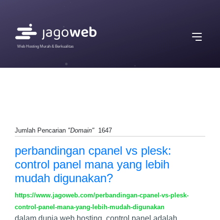
Web Hosting Murah & Berkualitas
Jumlah Pencarian
"Domain"
1647
perbandingan cpanel vs plesk:
control panel mana yang lebih
mudah digunakan?
https://www.jagoweb.com/perbandingan-cpanel-vs-plesk-
control-panel-mana-yang-lebih-mudah-digunakan
dalam dunia web hosting, control panel adalah