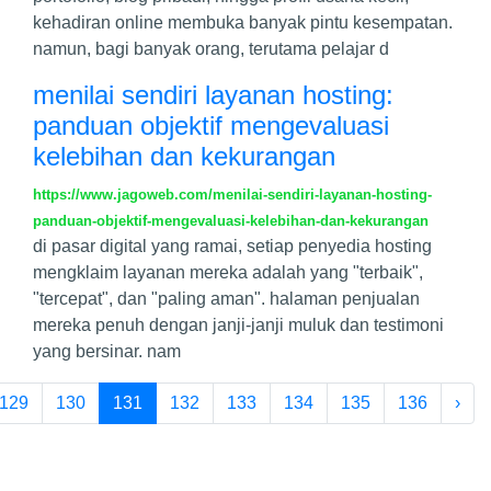
kehadiran online membuka banyak pintu kesempatan.
namun, bagi banyak orang, terutama pelajar d
menilai sendiri layanan hosting:
panduan objektif mengevaluasi
kelebihan dan kekurangan
https://www.jagoweb.com/menilai-sendiri-layanan-hosting-
panduan-objektif-mengevaluasi-kelebihan-dan-kekurangan
di pasar digital yang ramai, setiap penyedia hosting
mengklaim layanan mereka adalah yang "terbaik",
"tercepat", dan "paling aman". halaman penjualan
mereka penuh dengan janji-janji muluk dan testimoni
yang bersinar. nam
129
130
131
132
133
134
135
136
›