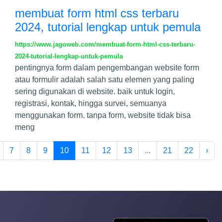
membuat form html css terbaru
2024, tutorial lengkap untuk pemula
https://www.jagoweb.com/membuat-form-html-css-terbaru-
2024-tutorial-lengkap-untuk-pemula
pentingnya form dalam pengembangan website form
atau formulir adalah salah satu elemen yang paling
sering digunakan di website. baik untuk login,
registrasi, kontak, hingga survei, semuanya
menggunakan form. tanpa form, website tidak bisa
meng
7
8
9
10
11
12
13
...
21
22
›