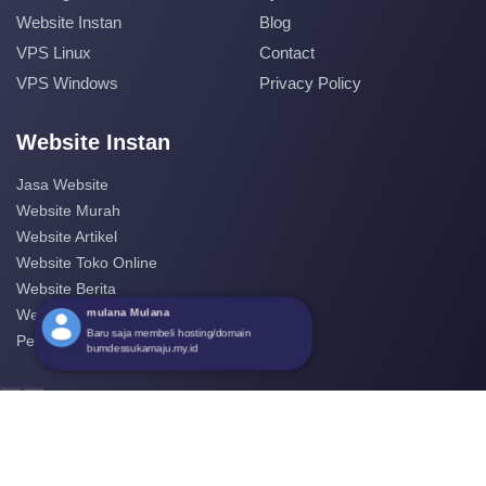
Website Instan
Blog
VPS Linux
Contact
VPS Windows
Privacy Policy
Website Instan
Jasa Website
Website Murah
Website Artikel
Website Toko Online
Website Berita
mulana Mulana
Website Perusahaan
Baru saja membeli hosting/domain
Pembuatan Website
bumdessukamaju.my.id
‹
›