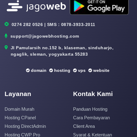
0274 282 0526 | SMS : 0878-3933-2011
support@jagowebhosting.com
Jl Pamularsih no.152 b, klaseman, sinduharjo,
ngaglik, sleman, yogyakarta 55283
domain
hosting
vps
website
Layanan
Kontak Kami
Domain Murah
Panduan Hosting
Hosting CPanel
Cara Pembayaran
Hosting DirectAdmin
Client Area
Hosting CWP Pro
Syarat & Ketentuan