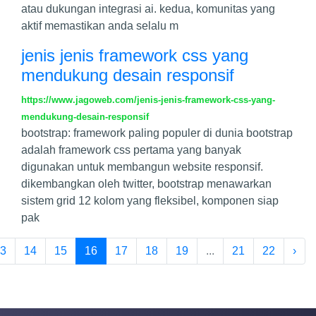
atau dukungan integrasi ai. kedua, komunitas yang
aktif memastikan anda selalu m
jenis jenis framework css yang
mendukung desain responsif
https://www.jagoweb.com/jenis-jenis-framework-css-yang-
mendukung-desain-responsif
bootstrap: framework paling populer di dunia bootstrap
adalah framework css pertama yang banyak
digunakan untuk membangun website responsif.
dikembangkan oleh twitter, bootstrap menawarkan
sistem grid 12 kolom yang fleksibel, komponen siap
pak
3
14
15
16
17
18
19
...
21
22
›