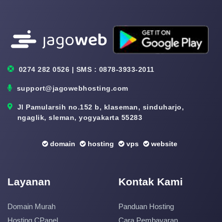
0274 282 0526 | SMS : 0878-3933-2011
support@jagowebhosting.com
Jl Pamularsih no.152 b, klaseman, sinduharjo,
ngaglik, sleman, yogyakarta 55283
domain
hosting
vps
website
Layanan
Kontak Kami
Domain Murah
Panduan Hosting
Hosting CPanel
Cara Pembayaran