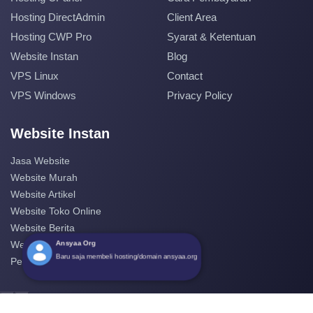
Hosting DirectAdmin
Client Area
Hosting CWP Pro
Syarat & Ketentuan
Website Instan
Blog
VPS Linux
Contact
VPS Windows
Privacy Policy
Website Instan
Jasa Website
Website Murah
Website Artikel
Website Toko Online
Website Berita
Ansyaa Org
Website Perusahaan
Baru saja membeli hosting/domain ansyaa.org
Pembuatan Website
‹
›