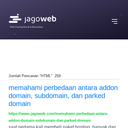
Web Hosting Murah & Berkualitas
Jumlah Pencarian
"HTML"
259
memahami perbedaan antara addon
domain, subdomain, dan parked
domain
https://www.jagoweb.com/memahami-perbedaan-antara-
addon-domain-subdomain-dan-parked-domain
saat pertama kali membeli paket hosting, banyak dari