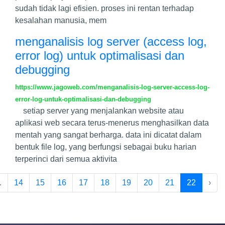
sudah tidak lagi efisien. proses ini rentan terhadap
kesalahan manusia, mem
menganalisis log server (access log,
error log) untuk optimalisasi dan
debugging
https://www.jagoweb.com/menganalisis-log-server-access-log-
error-log-untuk-optimalisasi-dan-debugging
setiap server yang menjalankan website atau
aplikasi web secara terus-menerus menghasilkan data
mentah yang sangat berharga. data ini dicatat dalam
bentuk file log, yang berfungsi sebagai buku harian
terperinci dari semua aktivita
.
14
15
16
17
18
19
20
21
22
›