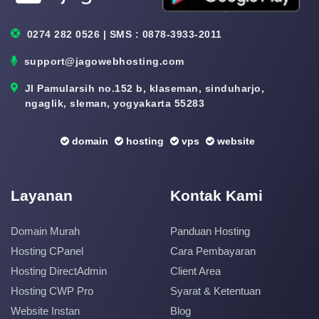
0274 282 0526 | SMS : 0878-3933-2011
support@jagowebhosting.com
Jl Pamularsih no.152 b, klaseman, sinduharjo,
ngaglik, sleman, yogyakarta 55283
domain
hosting
vps
website
Layanan
Kontak Kami
Domain Murah
Panduan Hosting
Hosting CPanel
Cara Pembayaran
Hosting DirectAdmin
Client Area
Hosting CWP Pro
Syarat & Ketentuan
Website Instan
Blog