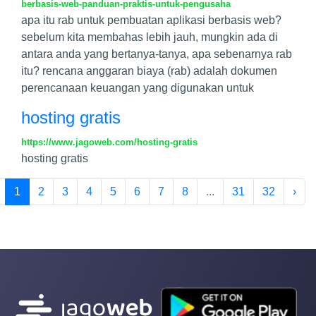
berbasis-web-panduan-praktis-untuk-pengusaha
apa itu rab untuk pembuatan aplikasi berbasis web?
sebelum kita membahas lebih jauh, mungkin ada di
antara anda yang bertanya-tanya, apa sebenarnya rab
itu? rencana anggaran biaya (rab) adalah dokumen
perencanaan keuangan yang digunakan untuk
hosting gratis
https://www.jagoweb.com/hosting-gratis
hosting gratis
1
2
3
4
5
6
7
8
...
31
32
›