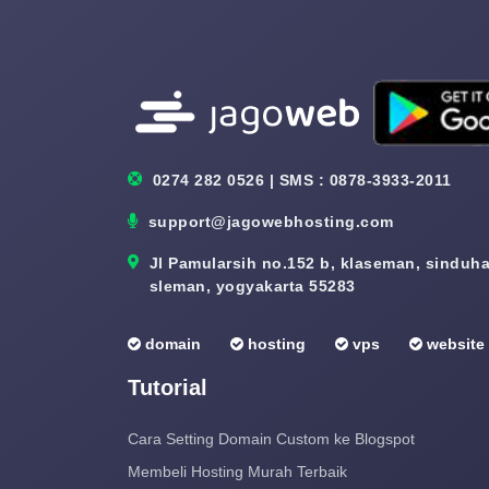
0274 282 0526 | SMS : 0878-3933-2011
support@jagowebhosting.com
Jl Pamularsih no.152 b, klaseman, sinduhar
sleman, yogyakarta 55283
domain
hosting
vps
website
Tutorial
Cara Setting Domain Custom ke Blogspot
Membeli Hosting Murah Terbaik