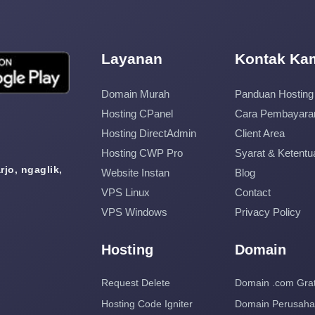
Layanan
Kontak Ka
Domain Murah
Panduan Hosting
Hosting CPanel
Cara Pembayara
Hosting DirectAdmin
Client Area
Hosting CWP Pro
Syarat & Ketentu
jo, ngaglik,
Website Instan
Blog
VPS Linux
Contact
VPS Windows
Privacy Policy
Hosting
Domain
Request Delete
Domain .com Grat
Hosting Code Igniter
Domain Perusah