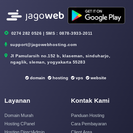
0274 282 0526 | SMS : 0878-3933-2011
support@jagowebhosting.com
Jl Pamularsih no.152 b, klaseman, sinduharjo,
ngaglik, sleman, yogyakarta 55283
domain
hosting
vps
website
Layanan
Kontak Kami
Domain Murah
Panduan Hosting
Hosting CPanel
Cara Pembayaran
Hosting DirectAdmin
Client Area