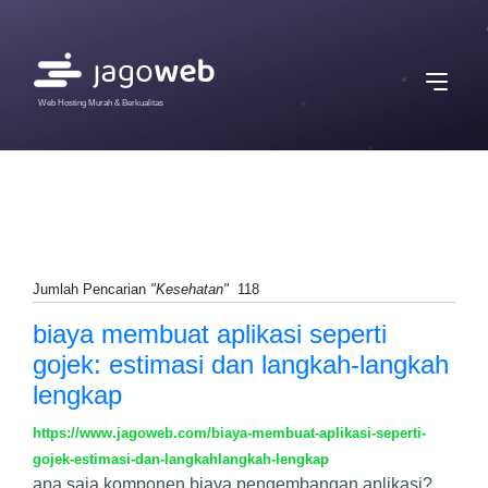
Web Hosting Murah & Berkualitas
Jumlah Pencarian
"Kesehatan"
118
biaya membuat aplikasi seperti
gojek: estimasi dan langkah-langkah
lengkap
https://www.jagoweb.com/biaya-membuat-aplikasi-seperti-
gojek-estimasi-dan-langkahlangkah-lengkap
apa saja komponen biaya pengembangan aplikasi?