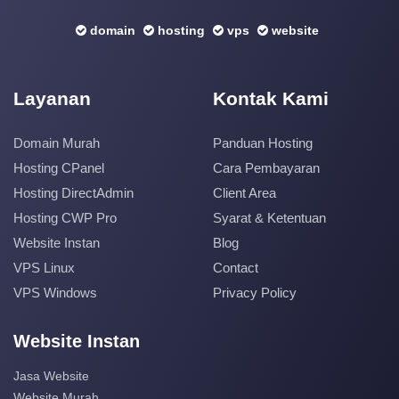
domain
hosting
vps
website
Layanan
Kontak Kami
Domain Murah
Panduan Hosting
Hosting CPanel
Cara Pembayaran
Hosting DirectAdmin
Client Area
Hosting CWP Pro
Syarat & Ketentuan
Website Instan
Blog
VPS Linux
Contact
VPS Windows
Privacy Policy
Website Instan
Jasa Website
Website Murah