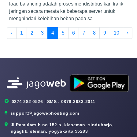
load balancing adalah proses mendistribusikan trafik
jaringan secara merata ke beberapa server untuk
menghindari kelebihan beban pada sa
‹
1
2
3
4
5
6
7
8
9
10
›
0274 282 0526 | SMS : 0878-3933-2011
support@jagowebhosting.com
Jl Pamularsih no.152 b, klaseman, sinduharjo,
ngaglik, sleman, yogyakarta 55283