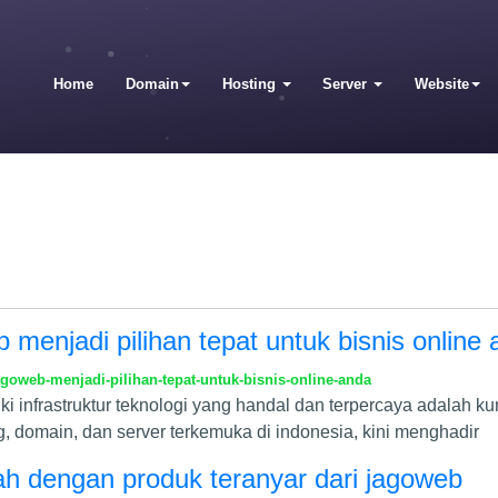
Home
Domain
Hosting
Server
Website
menjadi pilihan tepat untuk bisnis online
oweb-menjadi-pilihan-tepat-untuk-bisnis-online-anda
liki infrastruktur teknologi yang handal dan terpercaya adalah k
, domain, dan server terkemuka di indonesia, kini menghadir
dah dengan produk teranyar dari jagoweb