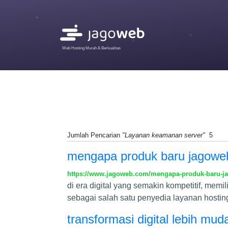
Web Hosting Murah & Berkualitas
Jumlah Pencarian
"Layanan keamanan server"
5
mengapa produk baru jagoweb 
https://www.jagoweb.com/mengapa-produk-baru-jag
di era digital yang semakin kompetitif, memi
sebagai salah satu penyedia layanan hosting
transformasi digital lebih mu