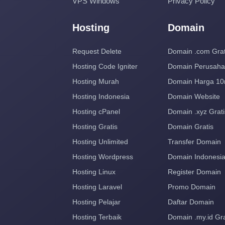
VPS Windows
Privacy Policy
Hosting
Domain
Request Delete
Domain .com Grat
Hosting Code Igniter
Domain Perusah
Hosting Murah
Domain Harga 10
Hosting Indonesia
Domain Website
Hosting cPanel
Domain .xyz Grati
Hosting Gratis
Domain Gratis
Hosting Unlimited
Transfer Domain
Hosting Wordpress
Domain Indonesi
Hosting Linux
Register Domain
Hosting Laravel
Promo Domain
Hosting Pelajar
Daftar Domain
Hosting Terbaik
Domain .my.id Gra