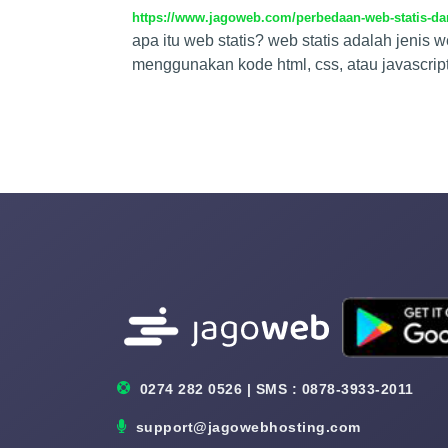
https://www.jagoweb.com/perbedaan-web-statis-da
apa itu web statis? web statis adalah jenis
menggunakan kode html, css, atau javascrip
0274 282 0526 | SMS : 0878-3933-2011
support@jagowebhosting.com