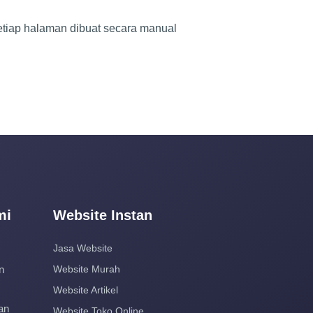
 setiap halaman dibuat secara manual
mi
Website Instan
Jasa Website
n
Website Murah
Website Artikel
an
Website Toko Online