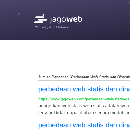
Web Hosting Murah & Berkualitas
Jumlah Pencarian
"Perbedaan Web Statis dan Dinami
perbedaan web statis dan din
https://www.jagoweb.com/perbedaan-web-statis-da
pengertian web statis web statis adalah web
tersebut tidak dapat diubah secara mudah. 
perbedaan web statis dan din