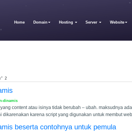
Home
Domain
Hosting
Server
Website
s"
2
amis
n-dinamis
 yang content atau isinya tidak berubah – ubah. maksudnya ada
ini dikarenakan karena script yang digunakan untuk membut we
amis beserta contohnya untuk pemula