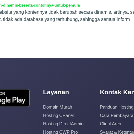
n-dinamis-beserta-contohnya-untuk-pemula
 website yang kontennya tidak berubah secara dinamis. artinya,
t. tidak ada database yang terhubung, sehingga semua inform
Layanan
Kontak Ka
Domain Murah
Panduan Hosting
Hosting CPanel
Cara Pembayara
Hosting DirectAdmin
Client Area
Hosting CWP Pro
Syarat & Ketentu