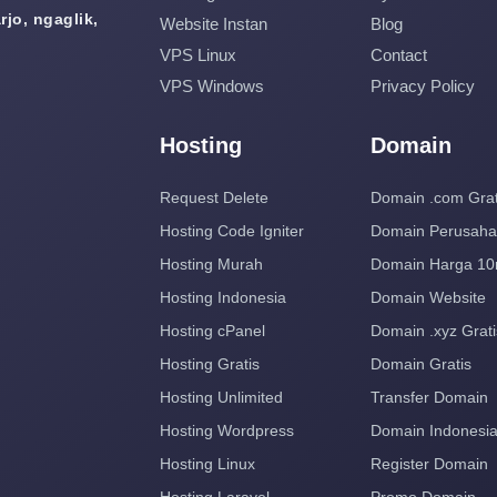
jo, ngaglik,
Website Instan
Blog
VPS Linux
Contact
VPS Windows
Privacy Policy
Hosting
Domain
Request Delete
Domain .com Grat
Hosting Code Igniter
Domain Perusah
Hosting Murah
Domain Harga 10
Hosting Indonesia
Domain Website
Hosting cPanel
Domain .xyz Grati
Hosting Gratis
Domain Gratis
Hosting Unlimited
Transfer Domain
Hosting Wordpress
Domain Indonesi
Hosting Linux
Register Domain