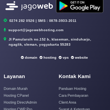
0274 282 0526 | SMS : 0878-3933-2011
support@jagowebhosting.com
Jl Pamularsih no.152 b, klaseman, sinduharjo,
ngaglik, sleman, yogyakarta 55283
domain
hosting
vps
website
Layanan
Kontak Kami
Domain Murah
Panduan Hosting
Hosting CPanel
Cara Pembayaran
Hosting DirectAdmin
Client Area
Hosting CWP Pro
Syarat & Ketentuan