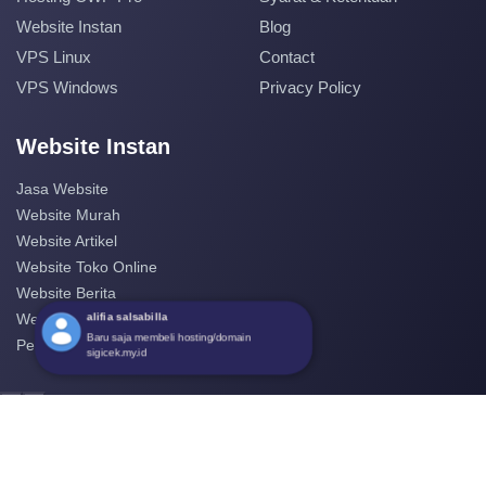
Website Instan
Blog
VPS Linux
Contact
VPS Windows
Privacy Policy
Website Instan
Jasa Website
Website Murah
Website Artikel
Website Toko Online
Website Berita
alifia salsabilla
Website Perusahaan
Baru saja membeli hosting/domain
Pembuatan Website
sigicek.my.id
‹
›