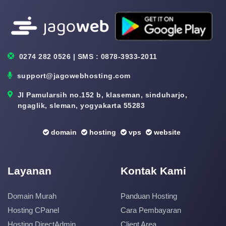
0274 282 0526 | SMS : 0878-3933-2011
support@jagowebhosting.com
Jl Pamularsih no.152 b, klaseman, sinduharjo,
ngaglik, sleman, yogyakarta 55283
domain
hosting
vps
website
Layanan
Kontak Kami
Domain Murah
Panduan Hosting
Hosting CPanel
Cara Pembayaran
Hosting DirectAdmin
Client Area