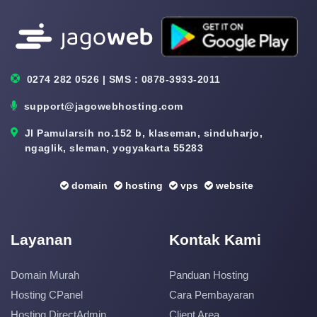
0274 282 0526 | SMS : 0878-3933-2011
support@jagowebhosting.com
Jl Pamularsih no.152 b, klaseman, sinduharjo,
ngaglik, sleman, yogyakarta 55283
domain
hosting
vps
website
Layanan
Kontak Kami
Domain Murah
Panduan Hosting
Hosting CPanel
Cara Pembayaran
Hosting DirectAdmin
Client Area