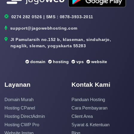
0274 282 0526 | SMS : 0878-3933-2011
support@jagowebhosting.com
Jl Pamularsih no.152 b, klaseman, sinduharjo,
ngaglik, sleman, yogyakarta 55283
domain
hosting
vps
website
Layanan
Kontak Kami
Domain Murah
Panduan Hosting
Hosting CPanel
Cara Pembayaran
Hosting DirectAdmin
Client Area
Hosting CWP Pro
Syarat & Ketentuan
Website Instan
Blog