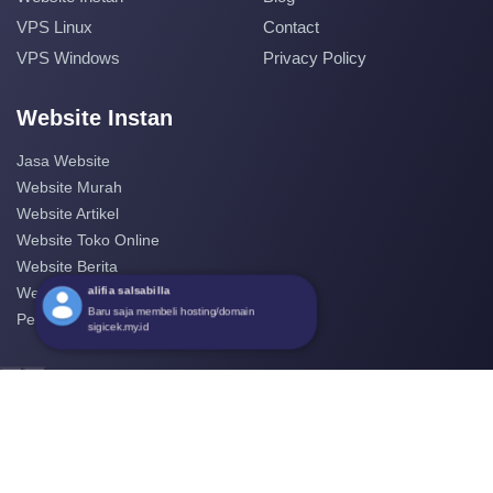
VPS Linux
Contact
VPS Windows
Privacy Policy
Website Instan
Jasa Website
Website Murah
Website Artikel
Website Toko Online
Website Berita
alifia salsabilla
Website Perusahaan
Baru saja membeli hosting/domain
Pembuatan Website
sigicek.my.id
‹
›