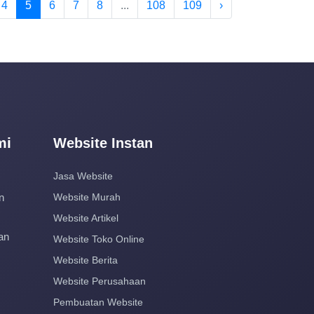
4
5
6
7
8
...
108
109
›
mi
Website Instan
Jasa Website
n
Website Murah
Website Artikel
an
Website Toko Online
Website Berita
Website Perusahaan
Pembuatan Website