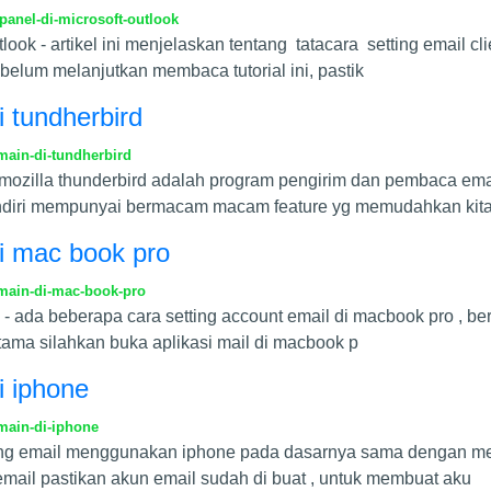
panel-di-microsoft-outlook
outlook - artikel ini menjelaskan tentang tatacara setting emai
belum melanjutkan membaca tutorial ini, pastik
i tundherbird
main-di-tundherbird
rd - mozilla thunderbird adalah program pengirim dan pembaca 
endiri mempunyai bermacam macam feature yg memudahkan kita
di mac book pro
omain-di-mac-book-pro
 - ada beberapa cara setting account email di macbook pro , beri
tama silahkan buka aplikasi mail di macbook p
i iphone
main-di-iphone
etting email menggunakan iphone pada dasarnya sama dengan men
 email pastikan akun email sudah di buat , untuk membuat aku