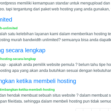
 - wordpress memiliki kemampuan standar untuk mengupload da
eo. tapi tergantung dari paket web hosting yang anda gunakan, f
mited
h-unlimited
alah satu kelebihan layanan kami dalam memberikan hosting ter
osting murah bandwidth unlimited? semuanya bisa anda dapat
ng secara lengkap
-hosting-secara-lengkap
gkap - apakah anda pemilik website pemula ? belum tahu tipe 
hosting apa yang akan anda butuhkan sesuai dengan kebutuhan
angkan ketika membeli hosting
rtimbangkan-ketika-membeli-hosting
dan hendak membuat sebuah situs website ? dalam membuat se
an file/data. sehingga dalam membeli hosting pun tidak sem