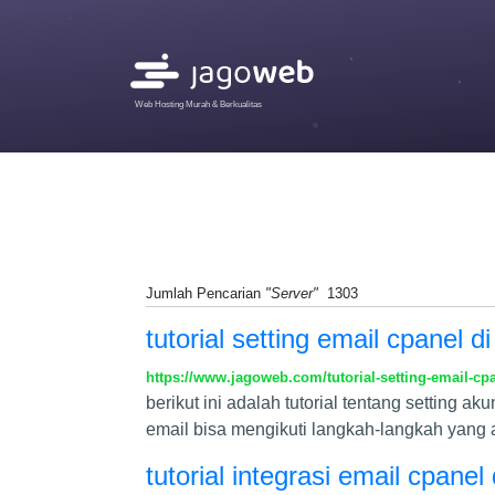
Web Hosting Murah & Berkualitas
Jumlah Pencarian
"Server"
1303
tutorial setting email cpanel d
https://www.jagoweb.com/tutorial-setting-email-cpa
berikut ini adalah tutorial tentang setting 
email bisa mengikuti langkah-langkah yang 
tutorial integrasi email cpanel