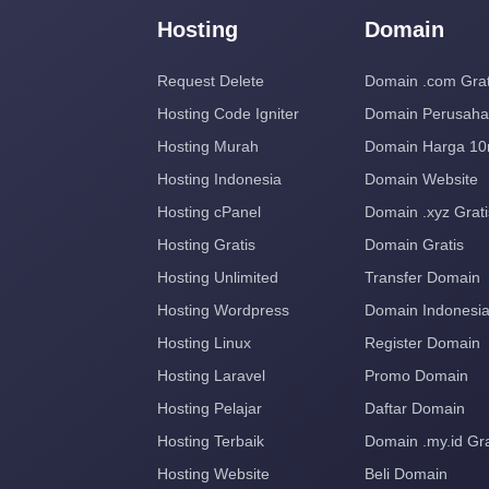
Hosting
Domain
Request Delete
Domain .com Grat
Hosting Code Igniter
Domain Perusah
Hosting Murah
Domain Harga 10
Hosting Indonesia
Domain Website
Hosting cPanel
Domain .xyz Grati
Hosting Gratis
Domain Gratis
Hosting Unlimited
Transfer Domain
Hosting Wordpress
Domain Indonesi
Hosting Linux
Register Domain
Hosting Laravel
Promo Domain
Hosting Pelajar
Daftar Domain
Hosting Terbaik
Domain .my.id Gra
Hosting Website
Beli Domain