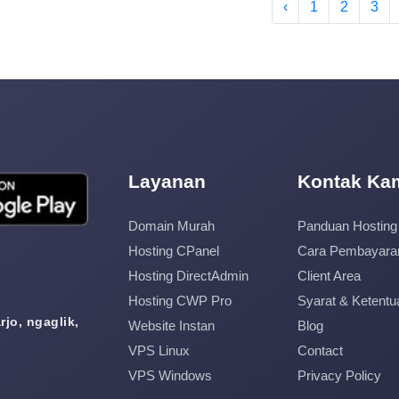
‹
1
2
3
Layanan
Kontak Ka
Domain Murah
Panduan Hosting
Hosting CPanel
Cara Pembayara
Hosting DirectAdmin
Client Area
Hosting CWP Pro
Syarat & Ketentu
jo, ngaglik,
Website Instan
Blog
VPS Linux
Contact
VPS Windows
Privacy Policy