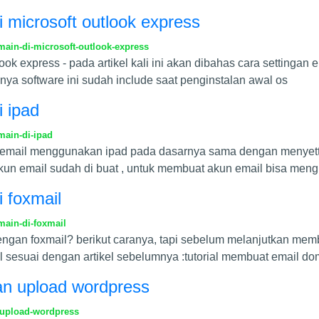
di microsoft outlook express
main-di-microsoft-outlook-express
utlook express - pada artikel kali ini akan dibahas cara setting
ya software ini sudah include saat penginstalan awal os
i ipad
main-di-ipad
ting email menggunakan ipad pada dasarnya sama dengan menyetti
 akun email sudah di buat , untuk membuat akun email bisa meng
i foxmail
main-di-foxmail
ngan foxmail? berikut caranya, tapi sebelum melanjutkan memb
 sesuai dengan artikel sebelumnya :tutorial membuat email do
dan upload wordpress
-upload-wordpress