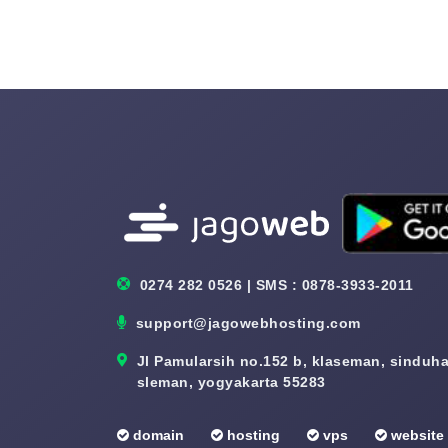
0274 282 0526 | SMS : 0878-3933-2011
support@jagowebhosting.com
Jl Pamularsih no.152 b, klaseman, sinduhar
sleman, yogyakarta 55283
domain
hosting
vps
website