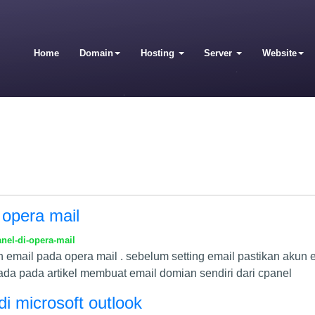
Home
Domain
Hosting
Server
Website
i opera mail
nel-di-opera-mail
akun email pada opera mail . sebelum setting email pastikan aku
ada pada artikel membuat email domian sendiri dari cpanel
 di microsoft outlook