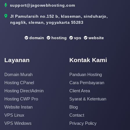
support@jagowebhosting.com
Jl Pamularsih no.152 b, klaseman, sinduharjo,
ngaglik, sleman, yogyakarta 55283
domain
hosting
vps
website
Layanan
Kontak Kami
Domain Murah
Panduan Hosting
Hosting CPanel
Cara Pembayaran
Hosting DirectAdmin
Client Area
Hosting CWP Pro
Syarat & Ketentuan
Website Instan
Blog
VPS Linux
Contact
VPS Windows
Privacy Policy