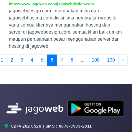
https://www.jagoweb.com/jagowebdesign-com
jagowebdesign.com - merupakan mitra dari
jagowebhosting.com divisi jasa pembuatan website
yang semua kliennya menggunakan hosting dan
server di jagowebdesign.com, semua klian baik umkm
maupun perusahaan besar menggunakan server dan
hosting di jagoweb
1
2
3
4
5
6
7
8
...
108
109
›
0274 282 0526 | SMS : 0878-3933-2011