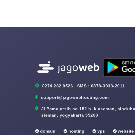
0274 282 0526 | SMS : 0878-3933-2011
support@jagowebhosting.com
Jl Pamularsih no.152 b, klaseman, sinduhar
sleman, yogyakarta 55283
domain
hosting
vps
website