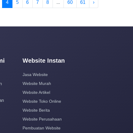
4
5
6
7
8
...
60
61
›
mi
Website Instan
Jasa Website
n
Website Murah
Website Artikel
an
Website Toko Online
Website Berita
Website Perusahaan
Pembuatan Website