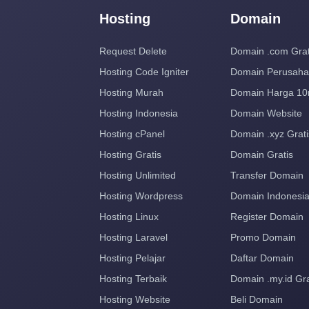
Hosting
Domain
Request Delete
Domain .com Grat
Hosting Code Igniter
Domain Perusah
Hosting Murah
Domain Harga 10
Hosting Indonesia
Domain Website
Hosting cPanel
Domain .xyz Grati
Hosting Gratis
Domain Gratis
Hosting Unlimited
Transfer Domain
Hosting Wordpress
Domain Indonesi
Hosting Linux
Register Domain
Hosting Laravel
Promo Domain
Hosting Pelajar
Daftar Domain
Hosting Terbaik
Domain .my.id Gra
Hosting Website
Beli Domain