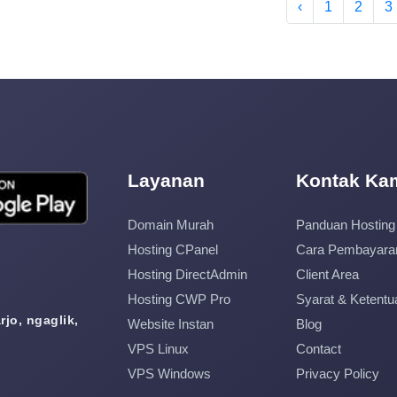
‹
1
2
3
Layanan
Kontak Ka
Domain Murah
Panduan Hosting
Hosting CPanel
Cara Pembayara
Hosting DirectAdmin
Client Area
Hosting CWP Pro
Syarat & Ketentu
jo, ngaglik,
Website Instan
Blog
VPS Linux
Contact
VPS Windows
Privacy Policy