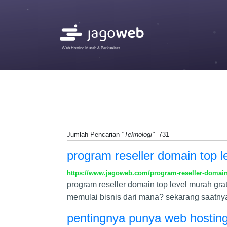
Web Hosting Murah & Berkualitas
Jumlah Pencarian
"Teknologi"
731
program reseller domain top le
https://www.jagoweb.com/program-reseller-domain-
program reseller domain top level murah g
memulai bisnis dari mana? sekarang saatn
pentingnya punya web hosting