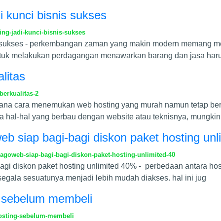
di kunci bisnis sukses
ing-jadi-kunci-bisnis-sukses
isnis sukses - perkembangan zaman yang makin modern memang 
ntuk melakukan perdagangan menawarkan barang dan jasa harus
litas
erkualitas-2
mana cara menemukan web hosting yang murah namun tetap berk
ama hal-hal yang berbau dengan website atau teknisnya, mungki
web siap bagi-bagi diskon paket hosting un
jagoweb-siap-bagi-bagi-diskon-paket-hosting-unlimited-40
bagi diskon paket hosting unlimited 40% - perbedaan antara ho
egala sesuatunya menjadi lebih mudah diakses. hal ini jug
g sebelum membeli
osting-sebelum-membeli