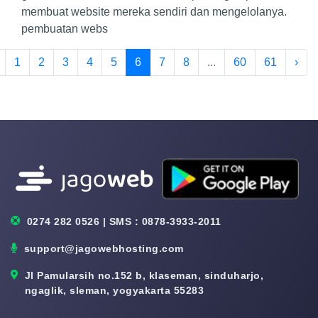
membuat website mereka sendiri dan mengelolanya.
pembuatan webs
1
2
3
4
5
6
7
8
...
60
61
›
0274 282 0526 | SMS : 0878-3933-2011
support@jagowebhosting.com
Jl Pamularsih no.152 b, klaseman, sinduharjo,
ngaglik, sleman, yogyakarta 55283