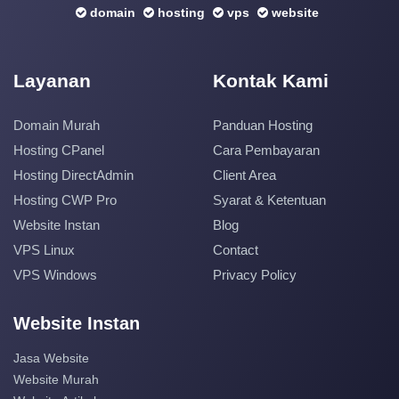
domain
hosting
vps
website
Layanan
Kontak Kami
Domain Murah
Panduan Hosting
Hosting CPanel
Cara Pembayaran
Hosting DirectAdmin
Client Area
Hosting CWP Pro
Syarat & Ketentuan
Website Instan
Blog
VPS Linux
Contact
VPS Windows
Privacy Policy
Website Instan
Jasa Website
Website Murah