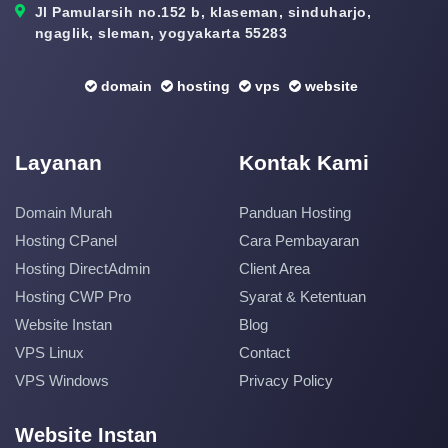
Jl Pamularsih no.152 b, klaseman, sinduharjo,
ngaglik, sleman, yogyakarta 55283
domain
hosting
vps
website
Layanan
Kontak Kami
Domain Murah
Panduan Hosting
Hosting CPanel
Cara Pembayaran
Hosting DirectAdmin
Client Area
Hosting CWP Pro
Syarat & Ketentuan
Website Instan
Blog
VPS Linux
Contact
VPS Windows
Privacy Policy
Website Instan