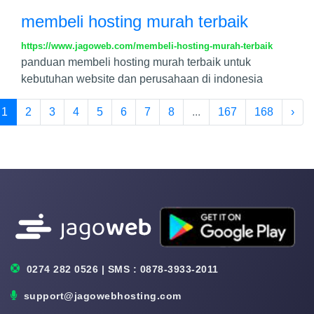
membeli hosting murah terbaik
https://www.jagoweb.com/membeli-hosting-murah-terbaik
panduan membeli hosting murah terbaik untuk
kebutuhan website dan perusahaan di indonesia
1
2
3
4
5
6
7
8
...
167
168
›
0274 282 0526 | SMS : 0878-3933-2011
support@jagowebhosting.com