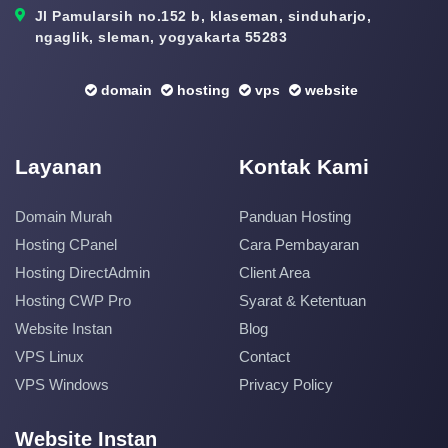
Jl Pamularsih no.152 b, klaseman, sinduharjo,
ngaglik, sleman, yogyakarta 55283
domain
hosting
vps
website
Layanan
Kontak Kami
Domain Murah
Panduan Hosting
Hosting CPanel
Cara Pembayaran
Hosting DirectAdmin
Client Area
Hosting CWP Pro
Syarat & Ketentuan
Website Instan
Blog
VPS Linux
Contact
VPS Windows
Privacy Policy
Website Instan