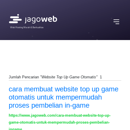
Web Hosting Murah & Berkualitas
Jumlah Pencarian
"Website Top Up Game Otomatis"
1
cara membuat website top up game
otomatis untuk mempermudah
proses pembelian in-game
https://www.jagoweb.com/cara-membuat-website-top-up-
game-otomatis-untuk-mempermudah-proses-pembelian-
ingame