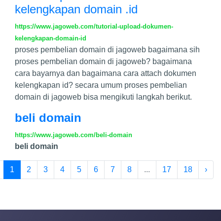
kelengkapan domain .id
https://www.jagoweb.com/tutorial-upload-dokumen-
kelengkapan-domain-id
proses pembelian domain di jagoweb bagaimana sih
proses pembelian domain di jagoweb? bagaimana
cara bayarnya dan bagaimana cara attach dokumen
kelengkapan id? secara umum proses pembelian
domain di jagoweb bisa mengikuti langkah berikut.
beli domain
https://www.jagoweb.com/beli-domain
beli domain
1
2
3
4
5
6
7
8
...
17
18
›