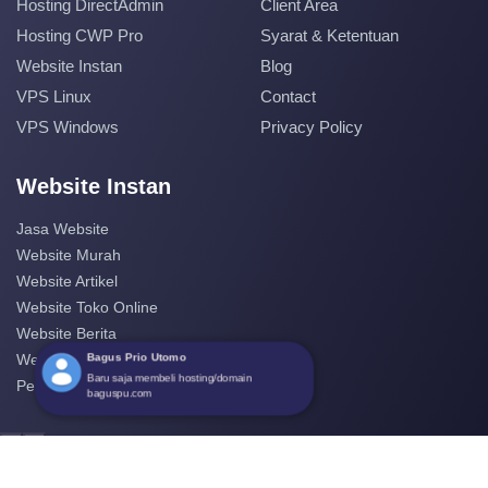
Hosting DirectAdmin
Client Area
Hosting CWP Pro
Syarat & Ketentuan
Website Instan
Blog
VPS Linux
Contact
VPS Windows
Privacy Policy
Website Instan
Jasa Website
Website Murah
Website Artikel
Website Toko Online
Website Berita
Bagus Prio Utomo
Website Perusahaan
Baru saja membeli hosting/domain
Pembuatan Website
baguspu.com
‹
›