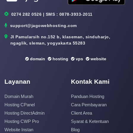
0274 282 0526 | SMS : 0878-3933-2011
support@jagowebhosting.com
Jl Pamularsih no.152 b, klaseman, sinduharjo,
ngaglik, sleman, yogyakarta 55283
domain
hosting
vps
website
Layanan
Kontak Kami
Domain Murah
Panduan Hosting
Hosting CPanel
Cara Pembayaran
Hosting DirectAdmin
Client Area
Hosting CWP Pro
Syarat & Ketentuan
Website Instan
Blog