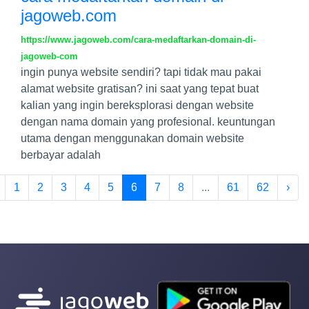
jagoweb.com
https://www.jagoweb.com/cara-medaftarkan-domain-di-
jagoweb-com
ingin punya website sendiri? tapi tidak mau pakai
alamat website gratisan? ini saat yang tepat buat
kalian yang ingin bereksplorasi dengan website
dengan nama domain yang profesional. keuntungan
utama dengan menggunakan domain website
berbayar adalah
1
2
3
4
5
6
7
8
...
61
62
›