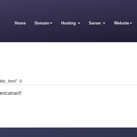
Home
Domain
Hosting
Server
Website
blic_html"
0
encarian!!