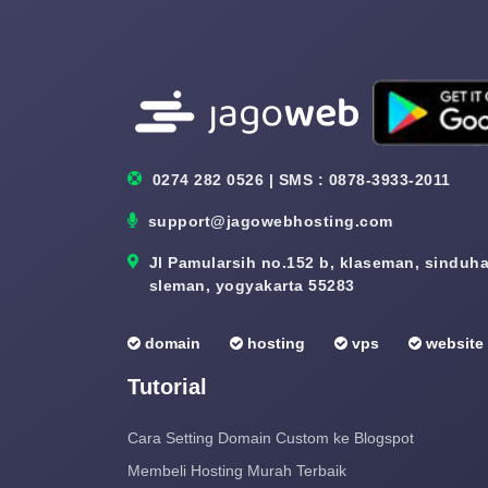
0274 282 0526 | SMS : 0878-3933-2011
support@jagowebhosting.com
Jl Pamularsih no.152 b, klaseman, sinduhar
sleman, yogyakarta 55283
domain
hosting
vps
website
Tutorial
Cara Setting Domain Custom ke Blogspot
Membeli Hosting Murah Terbaik