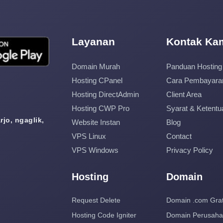
Layanan
Kontak Ka
Domain Murah
Panduan Hosting
Hosting CPanel
Cara Pembayara
Hosting DirectAdmin
Client Area
Hosting CWP Pro
Syarat & Ketentu
jo, ngaglik,
Website Instan
Blog
VPS Linux
Contact
VPS Windows
Privacy Policy
Hosting
Domain
Request Delete
Domain .com Grat
Hosting Code Igniter
Domain Perusah