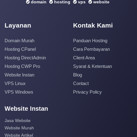
domain
hosting
vps
website
Layanan
Kontak Kami
Domain Murah
Panduan Hosting
Hosting CPanel
Cara Pembayaran
Hosting DirectAdmin
Client Area
Hosting CWP Pro
Syarat & Ketentuan
Website Instan
Blog
VPS Linux
Contact
VPS Windows
Privacy Policy
Website Instan
Jasa Website
Website Murah
Website Artikel