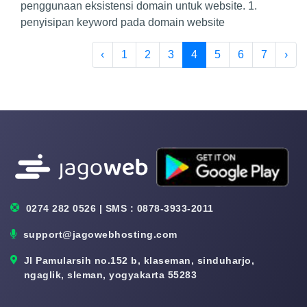
penggunaan eksistensi domain untuk website. 1.
penyisipan keyword pada domain website
‹
1
2
3
4
5
6
7
›
0274 282 0526 | SMS : 0878-3933-2011
support@jagowebhosting.com
Jl Pamularsih no.152 b, klaseman, sinduharjo,
ngaglik, sleman, yogyakarta 55283