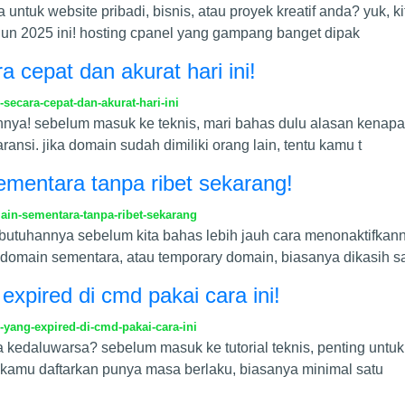
uk website pribadi, bisnis, atau proyek kreatif anda? yuk, ki
hun 2025 ini! hosting cpanel yang gampang banget dipak
 cepat dan akurat hari ini!
ecara-cepat-dan-akurat-hari-ini
nnya! sebelum masuk ke teknis, mari bahas dulu alasan kenap
nsi. jika domain sudah dimiliki orang lain, tentu kamu t
mentara tanpa ribet sekarang!
in-sementara-tanpa-ribet-sekarang
uhannya sebelum kita bahas lebih jauh cara menonaktifkannya,
domain sementara, atau temporary domain, biasanya dikasih 
pired di cmd pakai cara ini!
ang-expired-di-cmd-pakai-cara-ini
kedaluwarsa? sebelum masuk ke tutorial teknis, penting untu
g kamu daftarkan punya masa berlaku, biasanya minimal satu