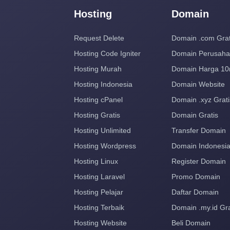
Hosting
Domain
Request Delete
Domain .com Grat
Hosting Code Igniter
Domain Perusah
Hosting Murah
Domain Harga 10
Hosting Indonesia
Domain Website
Hosting cPanel
Domain .xyz Grati
Hosting Gratis
Domain Gratis
Hosting Unlimited
Transfer Domain
Hosting Wordpress
Domain Indonesi
Hosting Linux
Register Domain
Hosting Laravel
Promo Domain
Hosting Pelajar
Daftar Domain
Hosting Terbaik
Domain .my.id Gra
Hosting Website
Beli Domain