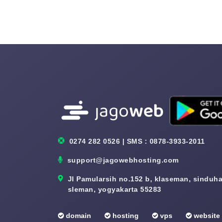
0274 282 0526 | SMS : 0878-3933-2011
support@jagowebhosting.com
Jl Pamularsih no.152 b, klaseman, sinduhar
sleman, yogyakarta 55283
domain
hosting
vps
website