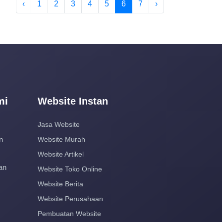
‹
1
2
3
4
5
6
7
›
mi
Website Instan
Jasa Website
n
Website Murah
Website Artikel
an
Website Toko Online
Website Berita
Website Perusahaan
Pembuatan Website