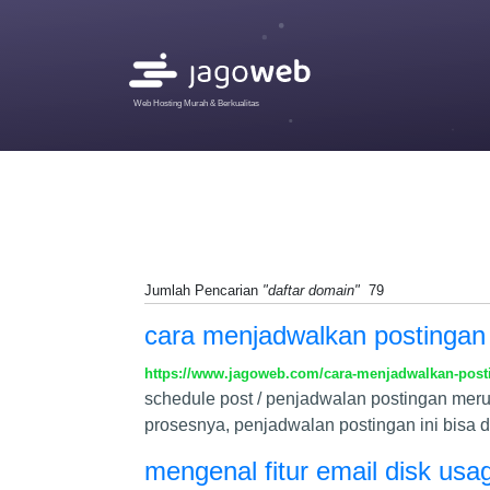
Web Hosting Murah & Berkualitas
Jumlah Pencarian
"daftar domain"
79
cara menjadwalkan postingan
https://www.jagoweb.com/cara-menjadwalkan-post
schedule post / penjadwalan postingan mer
prosesnya, penjadwalan postingan ini bisa 
mengenal fitur email disk usa