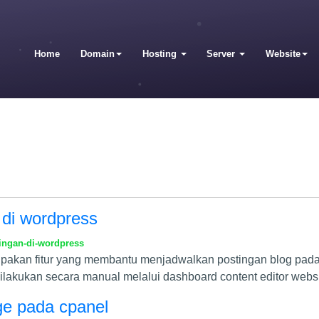
Home
Domain
Hosting
Server
Website
 di wordpress
ingan-di-wordpress
upakan fitur yang membantu menjadwalkan postingan blog pada
dilakukan secara manual melalui dashboard content editor web
ge pada cpanel