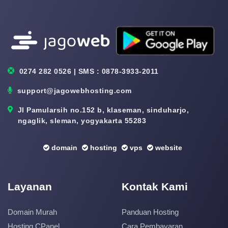
0274 282 0526 | SMS : 0878-3933-2011
support@jagowebhosting.com
Jl Pamularsih no.152 b, klaseman, sinduharjo,
ngaglik, sleman, yogyakarta 55283
domain
hosting
vps
website
Layanan
Kontak Kami
Domain Murah
Panduan Hosting
Hosting CPanel
Cara Pembayaran