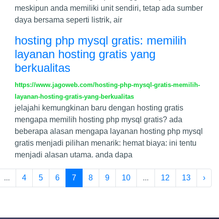
meskipun anda memiliki unit sendiri, tetap ada sumber
daya bersama seperti listrik, air
hosting php mysql gratis: memilih
layanan hosting gratis yang
berkualitas
https://www.jagoweb.com/hosting-php-mysql-gratis-memilih-
layanan-hosting-gratis-yang-berkualitas
jelajahi kemungkinan baru dengan hosting gratis
mengapa memilih hosting php mysql gratis? ada
beberapa alasan mengapa layanan hosting php mysql
gratis menjadi pilihan menarik: hemat biaya: ini tentu
menjadi alasan utama. anda dapa
...
4
5
6
7
8
9
10
...
12
13
›