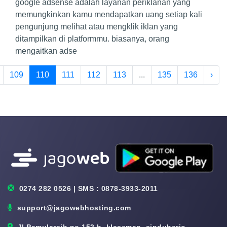
google adsense adalah layanan periklanan yang
memungkinkan kamu mendapatkan uang setiap kali
pengunjung melihat atau mengklik iklan yang
ditampilkan di platformmu. biasanya, orang
mengaitkan adse
109
110
111
112
113
...
135
136
›
0274 282 0526 | SMS : 0878-3933-2011
support@jagowebhosting.com
Jl Pamularsih no.152 b, klaseman, sinduharjo,