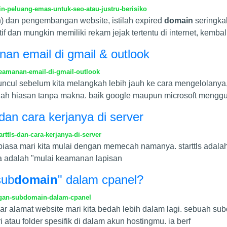
-peluang-emas-untuk-seo-atau-justru-berisiko
n) dan pengembangan website, istilah expired
domain
seringkal
if dan mungkin memiliki rekam jejak tertentu di internet, kembal
n email di gmail & outlook
amanan-email-di-gmail-outlook
l sebelum kita melangkah lebih jauh ke cara mengelolanya
lah hiasan tanpa makna. baik google maupun microsoft mengg
dan cara kerjanya di server
ttls-dan-cara-kerjanya-di-server
s biasa mari kita mulai dengan memecah namanya. starttls adalah 
inya adalah "mulai keamanan lapisan
sub
domain
" dalam cpanel?
gan-subdomain-dalam-cpanel
dar alamat website mari kita bedah lebih dalam lagi. sebuah sub
 atau folder spesifik di dalam akun hostingmu. ia berf