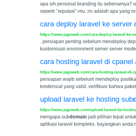
apa sih personal branding itu sebenarnya? o
seperti "reputasi"-mu. ini adalah apa yang 
cara deploy laravel ke serve
https://www.jagoweb.com/cara-deploy-laravel-ke-s
. persiapan penting sebelum mendeploy depl
kustomisasi environment server server modern
cara hosting laravel di cpanel 
https://www.jagoweb.com/cara-hosting-laravel-di-cp
persiapan wajib sebelum mendeploy pastika
kredensial yang valid. verifikasi bahwa pake
upload laravel ke hosting sub
https://www.jagoweb.com/upload-laravel-ke-hostin
mengapa sub
domain
jadi pilihan tepat untu
aplikasi laravel kompleks. bayangkan and