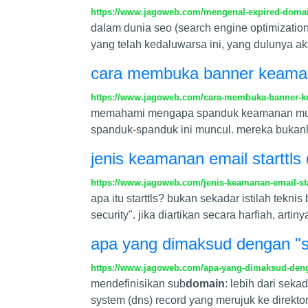
https://www.jagoweb.com/mengenal-expired-domain
dalam dunia seo (search engine optimizatio
yang telah kedaluwarsa ini, yang dulunya akt
cara membuka banner keamana
https://www.jagoweb.com/cara-membuka-banner-ke
memahami mengapa spanduk keamanan muncu
spanduk-spanduk ini muncul. mereka bukan
jenis keamanan email starttls 
https://www.jagoweb.com/jenis-keamanan-email-star
apa itu starttls? bukan sekadar istilah tekni
security". jika diartikan secara harfiah, art
apa yang dimaksud dengan "
https://www.jagoweb.com/apa-yang-dimaksud-den
mendefinisikan sub
domain
: lebih dari seka
system (dns) record yang merujuk ke direktori