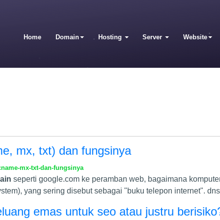
Home
Domain
Hosting
Server
Website
e, mx, txt) dan fungsinya
cname-mx-txt-dan-fungsinya
ain
seperti google.com ke peramban web, bagaimana komputer
tem), yang sering disebut sebagai "buku telepon internet". d
eluang emas untuk seo atau justru berisiko