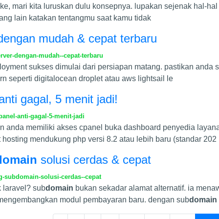
ke, mari kita luruskan dulu konsepnya. lupakan sejenak hal-hal
orang lain katakan tentangmu saat kamu tidak
r dengan mudah & cepat terbaru
erver-dengan-mudah--cepat-terbaru
oyment sukses dimulai dari persiapan matang. pastikan anda su
 seperti digitalocean droplet atau aws lightsail le
anti gagal, 5 menit jadi!
anel-anti-gagal-5-menit-jadi
n anda memiliki akses cpanel buka dashboard penyedia layan
t hosting mendukung php versi 8.2 atau lebih baru (standar 202
domain
solusi cerdas & cepat
g-subdomain-solusi-cerdas--cepat
k laravel? sub
domain
bukan sekadar alamat alternatif. ia menaw
a mengembangkan modul pembayaran baru. dengan sub
domain