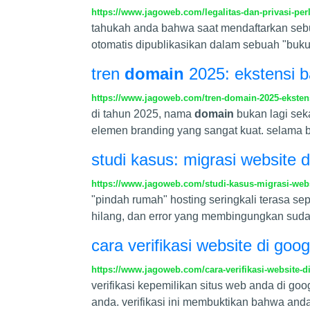
https://www.jagoweb.com/legalitas-dan-privasi-per
tahukah anda bahwa saat mendaftarkan s
otomatis dipublikasikan dalam sebuah "buku 
tren
domain
2025: ekstensi b
https://www.jagoweb.com/tren-domain-2025-ekstens
di tahun 2025, nama
domain
bukan lagi seka
elemen branding yang sangat kuat. selama be
studi kasus: migrasi website 
https://www.jagoweb.com/studi-kasus-migrasi-webs
"pindah rumah" hosting seringkali terasa s
hilang, dan error yang membingungkan suda
cara verifikasi website di goo
https://www.jagoweb.com/cara-verifikasi-website-d
verifikasi kepemilikan situs web anda di go
anda. verifikasi ini membuktikan bahwa anda