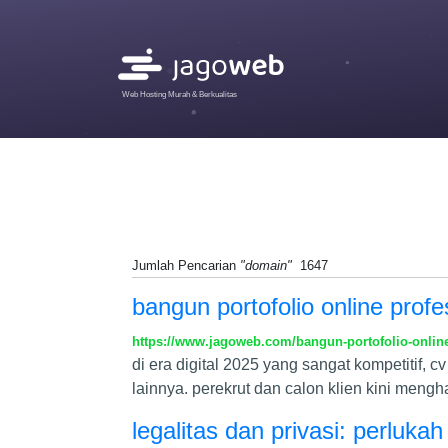
Web Hosting Murah & Berkualitas
Jumlah Pencarian
"domain"
1647
bangun portofolio online prof
https://www.jagoweb.com/bangun-portofolio-onlin
di era digital 2025 yang sangat kompetitif, c
lainnya. perekrut dan calon klien kini mengh
legalitas dan privasi: perlukah