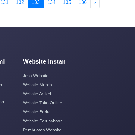
131
132
133
134
135
136
›
mi
Website Instan
Jasa Website
n
Website Murah
Website Artikel
an
Website Toko Online
Website Berita
Website Perusahaan
Pembuatan Website