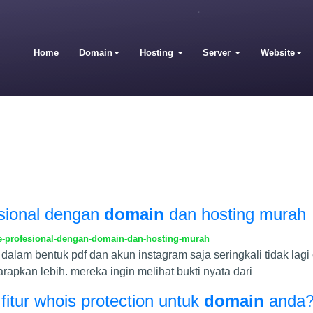
Home
Domain
Hosting
Server
Website
esional dengan
domain
dan hosting murah
e-profesional-dengan-domain-dan-hosting-murah
v dalam bentuk pdf dan akun instagram saja seringkali tidak lag
arapkan lebih. mereka ingin melihat bukti nyata dari
 fitur whois protection untuk
domain
anda