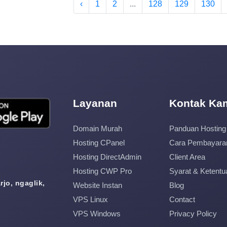
‹
1
2
...
128
129
130
Layanan
Kontak Ka
Domain Murah
Panduan Hosting
Hosting CPanel
Cara Pembayara
Hosting DirectAdmin
Client Area
Hosting CWP Pro
Syarat & Ketentu
jo, ngaglik,
Website Instan
Blog
VPS Linux
Contact
VPS Windows
Privacy Policy