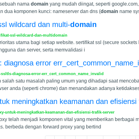
a sebuah nama
domain
yang mudah diingat, seperti google.com,
kan dua komponen kunci: nameserver dan dns (
domain
name sys
sl wildcard dan multi-
domain
ikat-ssl-wildcard-dan-multidomain
oritas utama bagi setiap website. sertifikat ssl (secure sockets
gguna dan server, serta memvalidasi i
ls: diagnosa error err_cert_common_name_i
-ssltls-diagnosa-error-err_cert_common_name_invalid
 salah satu masalah paling umum yang dihadapi saat mencoba
browser anda (seperti chrome) dan menandakan adanya ketidakse
uk meningkatkan keamanan dan efisiensi t
y-untuk-meningkatkan-keamanan-dan-efisiensi-trafik-server
roxy telah menjadi komponen vital yang memberikan berbagai m
tas. berbeda dengan forward proxy yang bertind