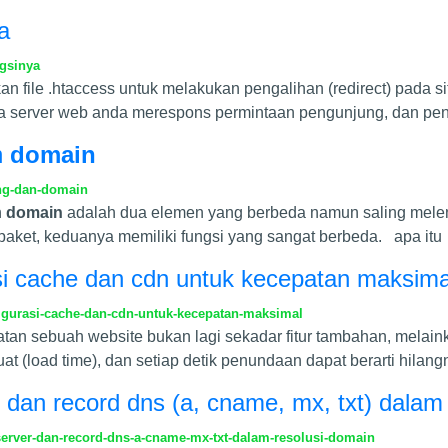
a
ngsinya
file .htaccess untuk melakukan pengalihan (redirect) pada sit
a server web anda merespons permintaan pengunjung, dan pe
n
domain
ing-dan-domain
n
domain
adalah dua elemen yang berbeda namun saling mele
 paket, keduanya memiliki fungsi yang sangat berbeda. apa itu
asi cache dan cdn untuk kecepatan maksima
figurasi-cache-dan-cdn-untuk-kecepatan-maksimal
patan sebuah website bukan lagi sekadar fitur tambahan, mel
at (load time), dan setiap detik penundaan dapat berarti hilang
an record dns (a, cname, mx, txt) dalam 
ver-dan-record-dns-a-cname-mx-txt-dalam-resolusi-domain