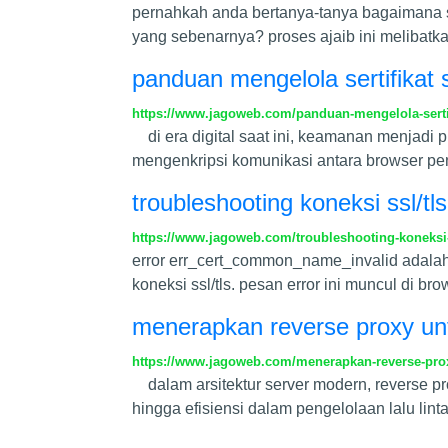
pernahkah anda bertanya-tanya bagaiman
yang sebenarnya? proses ajaib ini melibat
panduan mengelola sertifikat s
https://www.jagoweb.com/panduan-mengelola-sertif
di era digital saat ini, keamanan menjadi pri
mengenkripsi komunikasi antara browser pen
troubleshooting koneksi ssl/t
https://www.jagoweb.com/troubleshooting-koneksi
error err_cert_common_name_invalid adalah
koneksi ssl/tls. pesan error ini muncul di 
menerapkan reverse proxy unt
https://www.jagoweb.com/menerapkan-reverse-prox
dalam arsitektur server modern, reverse p
hingga efisiensi dalam pengelolaan lalu lin