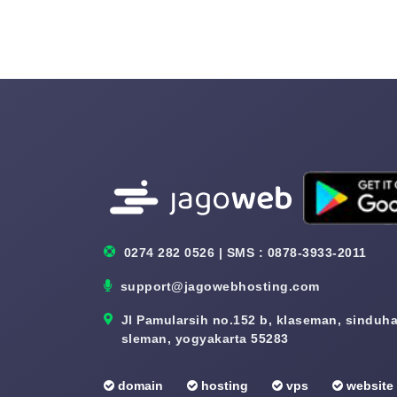
0274 282 0526 | SMS : 0878-3933-2011
support@jagowebhosting.com
Jl Pamularsih no.152 b, klaseman, sinduhar
sleman, yogyakarta 55283
domain
hosting
vps
website