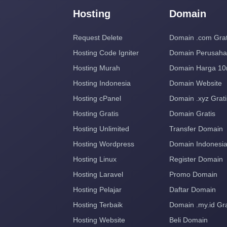
Hosting
Domain
Request Delete
Domain .com Grat
Hosting Code Igniter
Domain Perusah
Hosting Murah
Domain Harga 10
Hosting Indonesia
Domain Website
Hosting cPanel
Domain .xyz Grati
Hosting Gratis
Domain Gratis
Hosting Unlimited
Transfer Domain
Hosting Wordpress
Domain Indonesi
Hosting Linux
Register Domain
Hosting Laravel
Promo Domain
Hosting Pelajar
Daftar Domain
Hosting Terbaik
Domain .my.id Gra
Hosting Website
Beli Domain