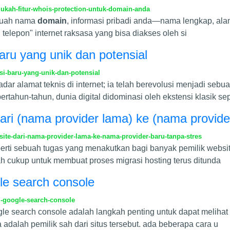
lukah-fitur-whois-protection-untuk-domain-anda
ebuah nama
domain
, informasi pribadi anda—nama lengkap, al
telepon" internet raksasa yang bisa diakses oleh si
aru yang unik dan potensial
i-baru-yang-unik-dan-potensial
dar alamat teknis di internet; ia telah berevolusi menjadi sebu
rtahun-tahun, dunia digital didominasi oleh ekstensi klasik se
dari (nama provider lama) ke (nama provide
ite-dari-nama-provider-lama-ke-nama-provider-baru-tanpa-stres
eperti sebuah tugas yang menakutkan bagi banyak pemilik webs
h cukup untuk membuat proses migrasi hosting terus ditunda
gle search console
i-google-search-console
ogle search console adalah langkah penting untuk dapat meliha
 adalah pemilik sah dari situs tersebut. ada beberapa cara u