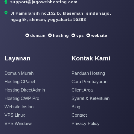
support@jagowebhosting.com
Jl Pamularsih no.152 b, klaseman, sinduharjo,
ngaglik, sleman, yogyakarta 55283
domain
hosting
vps
website
Layanan
Kontak Kami
Domain Murah
Panduan Hosting
Hosting CPanel
Cara Pembayaran
Hosting DirectAdmin
Client Area
Hosting CWP Pro
Syarat & Ketentuan
Website Instan
Blog
VPS Linux
Contact
VPS Windows
Privacy Policy