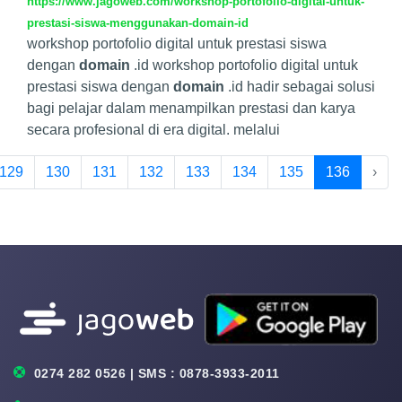
https://www.jagoweb.com/workshop-portofolio-digital-untuk-
prestasi-siswa-menggunakan-domain-id
workshop portofolio digital untuk prestasi siswa
dengan
domain
.id workshop portofolio digital untuk
prestasi siswa dengan
domain
.id hadir sebagai solusi
bagi pelajar dalam menampilkan prestasi dan karya
secara profesional di era digital. melalui
129
130
131
132
133
134
135
136
›
0274 282 0526 | SMS : 0878-3933-2011